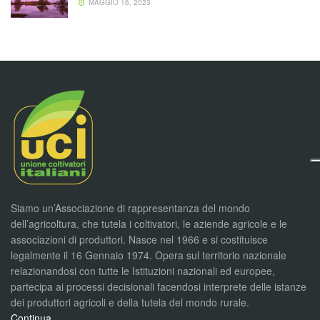
MAGGIO 16, 2023
Siamo un’Associazione di rappresentanza del mondo
dell’agricoltura, che tutela i coltivatori, le aziende agricole e le
associazioni di produttori. Nasce nel 1966 e si costituisce
legalmente il 16 Gennaio 1974. Opera sul territorio nazionale
relazionandosi con tutte le Istituzioni nazionali ed europee,
partecipa ai processi decisionali facendosi interprete delle istanze
dei produttori agricoli e della tutela del mondo rurale.
Continua