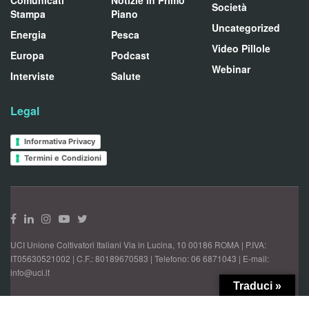
Comunicati
Notizie In Primo
Società
Stampa
Piano
Uncategorized
Energia
Pesca
Video Pillole
Europa
Podcast
Webinar
Interviste
Salute
Legal
Informativa Privacy
Termini e Condizioni
UCI Unione Coltivatori Italiani Via in Lucina, 10 00186 ROMA | P.IVA:
IT05630521002 | C.F.: 80189670583 | Telefono: 06 6871043 | E-mail:
info@uci.it
Traduci »