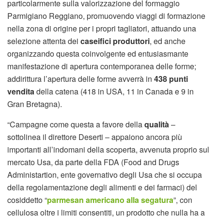
particolarmente sulla valorizzazione del formaggio
Parmigiano Reggiano, promuovendo viaggi di formazione
nella zona di origine per i propri tagliatori, attuando una
selezione attenta dei
caseifici produttori
, ed anche
organizzando questa coinvolgente ed entusiasmante
manifestazione di apertura contemporanea delle forme;
addirittura l’apertura delle forme avverrà in
438 punti
vendita
della catena (418 in USA, 11 in Canada e 9 in
Gran Bretagna).
“Campagne come questa a favore della
qualità
–
sottolinea il direttore Deserti – appaiono ancora più
importanti all’indomani della scoperta, avvenuta proprio sul
mercato Usa, da parte della FDA (Food and Drugs
Administartion, ente governativo degli Usa che si occupa
della regolamentazione degli alimenti e dei farmaci) del
cosiddetto “
parmesan americano alla segatura
”, con
cellulosa oltre i limiti consentiti, un prodotto che nulla ha a