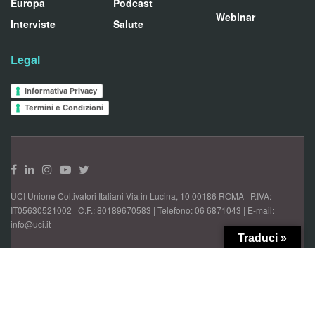
Europa
Podcast
Webinar
Interviste
Salute
Legal
Informativa Privacy
Termini e Condizioni
UCI Unione Coltivatori Italiani Via in Lucina, 10 00186 ROMA | P.IVA:
IT05630521002 | C.F.: 80189670583 | Telefono: 06 6871043 | E-mail:
info@uci.it
Traduci »