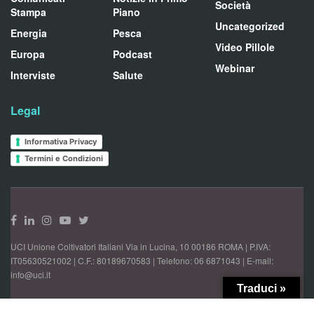
Società
Stampa
Piano
Uncategorized
Energia
Pesca
Video Pillole
Europa
Podcast
Webinar
Interviste
Salute
Legal
Informativa Privacy
Termini e Condizioni
UCI Unione Coltivatori Italiani Via in Lucina, 10 00186 ROMA | P.IVA:
IT05630521002 | C.F.: 80189670583 | Telefono: 06 6871043 | E-mail:
info@uci.it
Traduci »