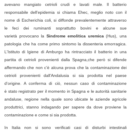
avevano mangiato cetrioli crudi e lavati male.
Il batterio
responsabile dell'epidemia si chiama Ehec, meglio noto con il
nome di Escherichia coli, si diffonde prevalentemente attraverso
le feci dei ruminanti soprattutto bovini e alcune sue
varietà provocano la
Sindrome emolitica uremica
(Hus), una
patologia che ha come primo sintomo la dissenteria emorragica.
L'Istituto di Igiene di Amburgo ha rintracciato il batterio in una
partita di cetrioli provenienti dalla Spagna,che però si difende
affermando che non c'è alcuna prova che la contaminazione dei
cetrioli provenienti dall'Andalusia si sia prodotta nel paese
d'origine. A conferma di ciò, nessun caso di contaminazione
è stato registrato per il momento in Spagna e le autorità sanitarie
andaluse, regione nella quale sono ubicate le aziende agricole
produttrici, stanno indagando per sapere da dove proviene la
contaminazione e come si sia prodotta.
In Italia non si sono verificati casi di disturbi intestinali