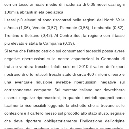
con un tasso annuale medio di incidenza di 0,35 nuovi casi ogni
100mila abitanti in età pediatrica.
I tassi più elevati si sono riscontrati nelle regioni del Nord: Valle
d'Aosta (1,06), Veneto (0,57), Piemonte (0,55), Lombardia (0,52),
Trentino e Bolzano (0,43). Al Centro-Sud, la regione con il tasso
più elevato è stata la Campania (0,39).
Si teme che l'effetto cetriolo sui consumatori tedeschi possa avere
negative ripercussioni sulle nostre esportazioni in Germania di
frutta e verdura fresche. Infatti solo nel 2010 il valore dell'export
nostrano di ortofrutticoli freschi stato di circa 460 milioni di euro e
una eventuale riduzione avrebbe ripercussioni negative sul
corrispondente comparto. Sul mercato italiano non dovrebbero
esserci negative ripercussioni, in quanto i cetrioli spagnoli sono
facilmente riconoscibili leggendo le etichette che si trovano sulle
confezioni e il cartello messo sul prodotto allo stato sfuso, segnale
che deve riportare obbligatoriamente l'indicazione dell'origine
geografica del prodotto oltre alla denominazione commerciale,