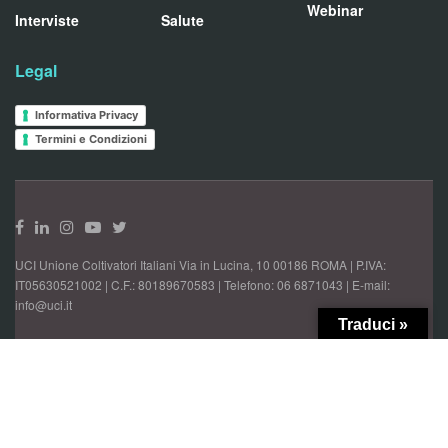
Webinar
Interviste
Salute
Legal
Informativa Privacy
Termini e Condizioni
UCI Unione Coltivatori Italiani Via in Lucina, 10 00186 ROMA | P.IVA:
IT05630521002 | C.F.: 80189670583 | Telefono: 06 6871043 | E-mail:
info@uci.it
Traduci »