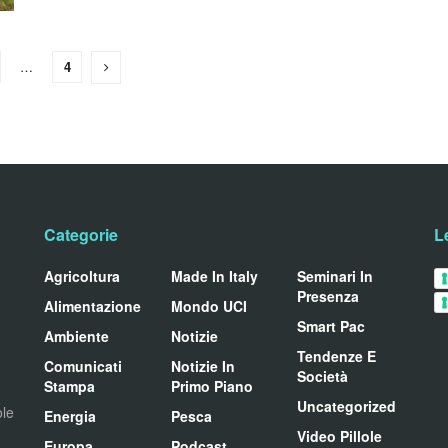
…
4
Categorie
L
Agricoltura
Made In Italy
Seminari In
Presenza
Alimentazione
Mondo UCI
Smart Pac
Ambiente
Notizie
Tendenze E
Comunicati
Notizie In
Società
Stampa
Primo Piano
Uncategorized
ole
Energia
Pesca
Video Pillole
Europa
Podcast