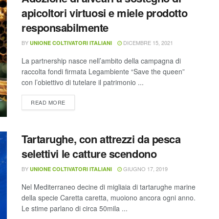
apicoltori virtuosi e miele prodotto
responsabilmente
BY
DICEMBRE 15, 2021
UNIONE COLTIVATORI ITALIANI
La partnership nasce nell’ambito della campagna di
raccolta fondi firmata Legambiente “Save the queen”
con l’obiettivo di tutelare il patrimonio ...
READ MORE
Tartarughe, con attrezzi da pesca
selettivi le catture scendono
BY
GIUGNO 17, 2019
UNIONE COLTIVATORI ITALIANI
Nel Mediterraneo decine di migliaia di tartarughe marine
della specie Caretta caretta, muoiono ancora ogni anno.
Le stime parlano di circa 50mila ...