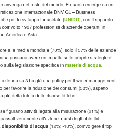
to avvenga nel resto del mondo. È quanto emerge da un
ertificazione internazionale DNV GL – Business
te per lo sviluppo industriale (
UNIDO
), con il supporto
 coinvolto 1907 professionisti di aziende operanti in
Sud America e Asia.
iore alla media mondiale (70%), solo il 57% delle aziende
'acqua possano avere un impatto sulle proprie strategie di
o sulla legislazione specifica in
materia di acqua
.
 1 azienda su 3 ha già una policy per il water management
utto per favorire la riduzione dei consumi (50%), aspetto
a più della tutela delle risorse idriche.
ese figurano attività legate alla misurazione (21%) e
passati veramente all'azione: darsi degli obiettivi
a
disponibilità di acqua
(12%; -10%), coinvolgere il top