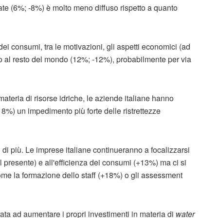
te (6%; -8%) è molto meno diffuso rispetto a quanto
dei consumi, tra le motivazioni, gli aspetti economici (ad
to al resto del mondo (12%; -12%), probabilmente per via
 materia di risorse idriche, le aziende italiane hanno
8%) un impedimento più forte delle ristrettezze
 di più. Le imprese italiane continueranno a focalizzarsi
al presente) e all'efficienza dei consumi (+13%) ma ci si
ome la formazione dello staff (+18%) o gli assessment
nata ad aumentare i propri investimenti in materia di
water