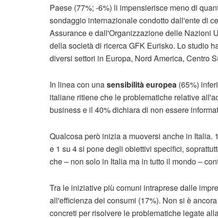
Paese (77%; -6%) li impensierisce meno di quan
sondaggio internazionale condotto dall'ente di c
Assurance e dall'Organizzazione delle Nazioni Uni
della società di ricerca GFK Eurisko. Lo studio ha
diversi settori in Europa, Nord America, Centro 
In linea con una
sensibilità europea
(65%) infer
italiane ritiene che le problematiche relative all
business e il 40% dichiara di non essere informat
Qualcosa però inizia a muoversi anche in Italia.
e 1 su 4 si pone degli obiettivi specifici, sopratt
che – non solo in Italia ma in tutto il mondo – cont
Tra le iniziative più comuni intraprese dalle impr
all'efficienza dei consumi (17%). Non si è ancora 
concreti per risolvere le problematiche legate all