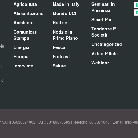
Agricoltura
Made In Italy
Seminari In
Presenza
Alimentazione
Mondo UCI
Smart Pac
Ambiente
Notizie
Tendenze E
Comunicati
Notizie In
Società
Stampa
Primo Piano
Uncategorized
ole
Energia
Pesca
Video Pillole
Europa
Podcast
Webinar
Interviste
Salute
i
i e
P.IVA: IT05630521002 | C.F.: 80189670583 | Telefono: 06 6871043 | E-mail: info@uci