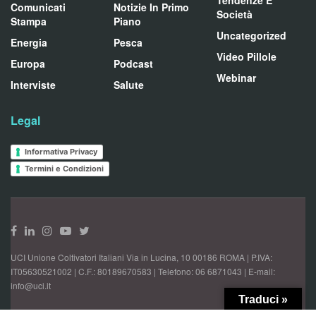
Tendenze E
Comunicati
Notizie In Primo
Società
Stampa
Piano
Uncategorized
Energia
Pesca
Video Pillole
Europa
Podcast
Webinar
Interviste
Salute
Legal
Informativa Privacy
Termini e Condizioni
UCI Unione Coltivatori Italiani Via in Lucina, 10 00186 ROMA | P.IVA:
IT05630521002 | C.F.: 80189670583 | Telefono: 06 6871043 | E-mail:
info@uci.it
Traduci »