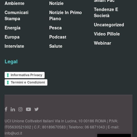
Smart Pac
Ambiente
Notizie
Tendenze E
Comunicati
Notizie In Primo
Società
Stampa
Piano
Uncategorized
Energia
Pesca
Video Pillole
Europa
Podcast
Webinar
Interviste
Salute
Legal
Informativa Privacy
Termini e Condizioni
UCI Unione Coltivatori Italiani Via in Lucina, 10 00186 ROMA | P.IVA:
IT05630521002 | C.F.: 80189670583 | Telefono: 06 6871043 | E-mail:
info@uci.it