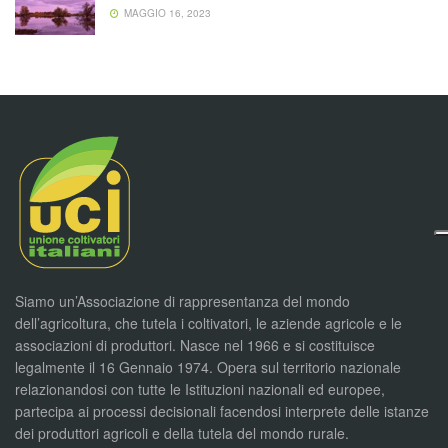
MAGGIO 16, 2023
Siamo un’Associazione di rappresentanza del mondo
dell’agricoltura, che tutela i coltivatori, le aziende agricole e le
associazioni di produttori. Nasce nel 1966 e si costituisce
legalmente il 16 Gennaio 1974. Opera sul territorio nazionale
relazionandosi con tutte le Istituzioni nazionali ed europee,
partecipa ai processi decisionali facendosi interprete delle istanze
dei produttori agricoli e della tutela del mondo rurale.