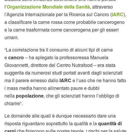
l’
Organizzazione Mondiale della Sanità
, attraverso
l’Agenzia Internazionale per la Ricerca sul Cancro (
IARC
),
a classificare la carne rossa come probabile cancerogeno
e la carne trasformata come cancerogena per gli esseri
umani.
“La correlazione tra il consumo di alcuni tipi di carne
e
cancro
– ha spiegato la professoressa Manuela
Giovannetti, direttore del Centro Nutrafood – era stata
suggerita da numerosi studi portati avanti dagli scienziati
ma il parere emesso dallo
IARC
e l’uso che ne hanno fatto
i mass media hanno alimentato paure e dubbi
nella
popolazione
, che gli scienziati hanno l’obbligo di
chiarire”.
Le domande alle quali è dunque necessario dare una
risposta riguardano soprattutto la qualità e la
quantità di
carni
che finiscono sulle nostre tavole, i rischi per la salute