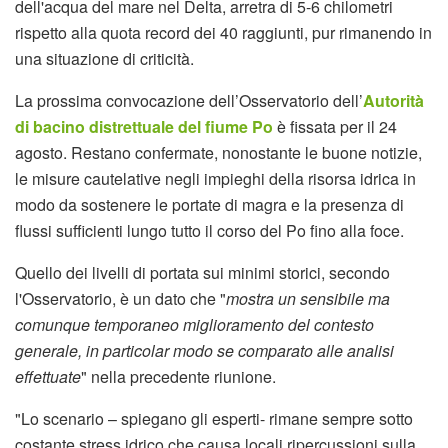
dell'acqua del mare nel Delta, arretra di 5-6 chilometri
rispetto alla quota record dei 40 raggiunti, pur rimanendo in
una situazione di criticità.
La prossima convocazione dell’Osservatorio dell’
Autorità
di bacino distrettuale del fiume Po
è fissata per il 24
agosto. Restano confermate, nonostante le buone notizie,
le misure cautelative negli impieghi della risorsa idrica in
modo da sostenere le portate di magra e la presenza di
flussi sufficienti lungo tutto il corso del Po fino alla foce.
Quello dei livelli di portata sui minimi storici, secondo
l'Osservatorio, è un dato che "
mostra un sensibile ma
comunque temporaneo miglioramento del contesto
generale, in particolar modo se comparato alle analisi
effettuate
" nella precedente riunione.
"Lo scenario – spiegano gli esperti- rimane sempre sotto
costante stress idrico che causa locali ripercussioni sulla