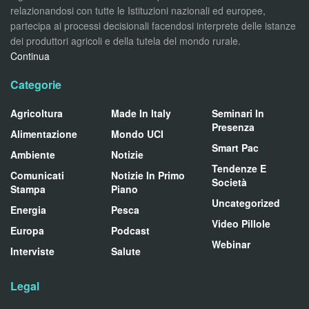
relazionandosi con tutte le Istituzioni nazionali ed europee,
partecipa ai processi decisionali facendosi interprete delle istanze
dei produttori agricoli e della tutela del mondo rurale.
Continua
Categorie
Agricoltura
Made In Italy
Seminari In
Presenza
Alimentazione
Mondo UCI
Smart Pac
Ambiente
Notizie
Tendenze E
Comunicati
Notizie In Primo
Società
Stampa
Piano
Uncategorized
Energia
Pesca
Video Pillole
Europa
Podcast
Webinar
Interviste
Salute
Legal