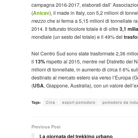
campagna 2016-2017, elaborati dall’ Associazion
(
Anicav
), il made in Italy, con 5,2 milioni di tonne
mezzo
che si ferma a 5,15 milioni di tonnellate r
2014. Il fatturato tricolore totale è di oltre
3,1 mili
mondiale (un sesto del totale) e il 49% del
trasf
Nel Centro Sud sono state trasformate 2,36 milion
il
13%
rispetto al 2015, mentre nel Distretto del N
milioni di tonnellate, in aumento di circa il 6% s
destinato al mercato estero sia verso l’Europa (G
(
USA
, Giappone, Australia), con un valore dell’ex
Tags:
Cina
export pomodoro
pomodoro da indu
Previous Post
La giornata del trekking urbano