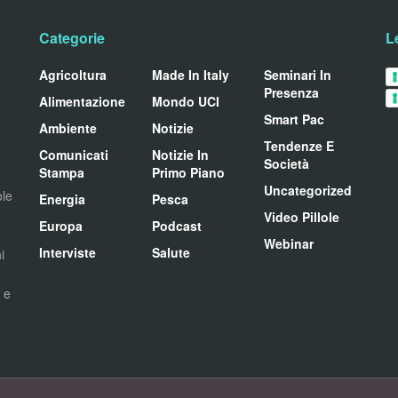
Categorie
L
Agricoltura
Made In Italy
Seminari In
Presenza
Alimentazione
Mondo UCI
Smart Pac
Ambiente
Notizie
Tendenze E
Comunicati
Notizie In
Società
Stampa
Primo Piano
Uncategorized
ole
Energia
Pesca
Video Pillole
Europa
Podcast
Webinar
Interviste
Salute
i
i e