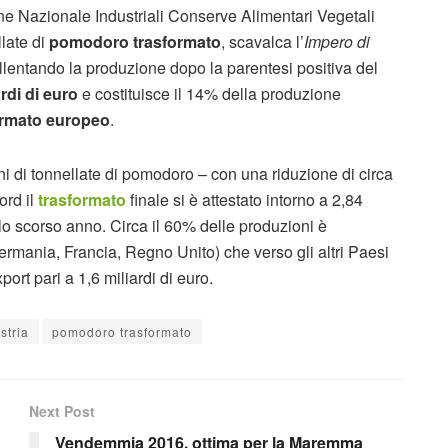
e Nazionale Industriali Conserve Alimentari Vegetali
llate di
pomodoro trasformato
, scavalca l’
Impero di
allentando la produzione dopo la parentesi positiva del
ardi di euro
e costituisce il 14% della produzione
ormato europeo
.
i di tonnellate di pomodoro – con una riduzione di circa
ord il
trasformato
finale si è attestato intorno a 2,84
ullo scorso anno. Circa il 60% delle produzioni è
ermania, Francia, Regno Unito) che verso gli altri Paesi
port pari a 1,6 miliardi di euro.
stria
pomodoro trasformato
Next Post
Vendemmia 2016, ottima per la Maremma