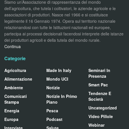
Siamo un’Associazione di rappresentanza del mondo
dell’agricoltura, che tutela i coltivatori, le aziende agricole e le
associazioni di produttori. Nasce nel 1966 e si costituisce
legalmente il 16 Gennaio 1974. Opera sul territorio nazionale
relazionandosi con tutte le Istituzioni nazionali ed europee,
partecipa ai processi decisionali facendosi interprete delle istanze
dei produttori agricoli e della tutela del mondo rurale.
Continua
Categorie
Agricoltura
Made In Italy
Seminari In
Presenza
Alimentazione
Mondo UCI
Smart Pac
Ambiente
Notizie
Tendenze E
Comunicati
Notizie In Primo
Società
Stampa
Piano
Uncategorized
Energia
Pesca
Video Pillole
Europa
Podcast
Webinar
Interviste
Salute