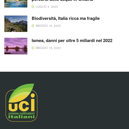
LUGLIO 4, 2023
Biodiversità, Italia ricca ma fragile
MAGGIO 16, 2023
Ismea, danni per oltre 5 miliardi nel 2022
MAGGIO 16, 2023