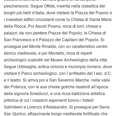
peschereccio. Segue Offida, inserita nella classifica dei
borghi più belli d’Italia, dove visitare la Piazza del Popolo e
i maestosi edifici circostanti come la Chiesa di Santa Maria
della Rocca. Poi Ascoli Piceno, ricca di torri, chiese e
palazzi; da non perdere Piazza del Popolo, la Chiesa di
San Francesco e il Palazzo dei Capitani del Popolo. Si
prosegue per Monte Rinaldo, con un caratteristico centro
storico medievale, e poi Montalto, ricca di reperti
archeologici custoditi nel Museo Archeologico della città.
Segue Urbisaglia, antica colonia e municipio romano, dove
visitare il Parco archeologico, con l’anfiteatro del I sec. d.C.
e il teatro. Si arriva poi a San Severino Marche, nella valle
del Potenza, con le sue chiese gotiche risalenti all’epoca
della signoria Smeducci, e una ricca tradizione artistica
pittorica di cui i massimi esponenti furono i fratelli
Salimbeni e Lorenzo d’Alessandro. Si prosegue per Serra
San Quirico, affascinante borgo medievale fortificato che