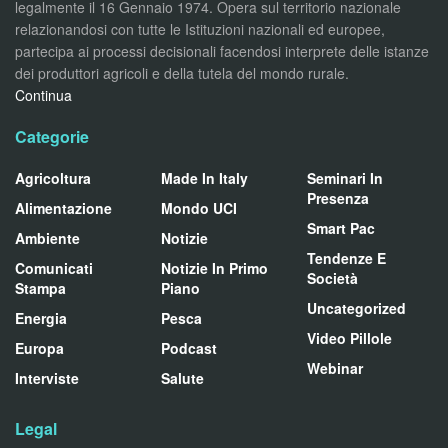
legalmente il 16 Gennaio 1974. Opera sul territorio nazionale
relazionandosi con tutte le Istituzioni nazionali ed europee,
partecipa ai processi decisionali facendosi interprete delle istanze
dei produttori agricoli e della tutela del mondo rurale.
Continua
Categorie
Agricoltura
Made In Italy
Seminari In
Presenza
Alimentazione
Mondo UCI
Smart Pac
Ambiente
Notizie
Tendenze E
Comunicati
Notizie In Primo
Società
Stampa
Piano
Uncategorized
Energia
Pesca
Video Pillole
Europa
Podcast
Webinar
Interviste
Salute
Legal