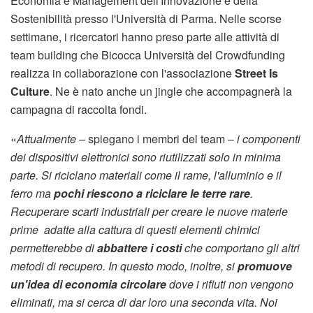
Economia e Management dell'Innovazione e della
Sostenibilità presso l'Università di Parma. Nelle scorse
settimane, i ricercatori hanno preso parte alle attività di
team building che Bicocca Università del Crowdfunding
realizza in collaborazione con l'associazione
Street Is
Culture
. Ne è nato anche un jingle che accompagnerà la
campagna di raccolta fondi.
«
Attualmente –
spiegano i membri del team –
i componenti
dei dispositivi elettronici sono riutilizzati solo in minima
parte. Si riciclano materiali come il rame, l'alluminio e il
ferro ma
pochi riescono a riciclare le terre rare
.
Recuperare scarti industriali per creare le nuove materie
prime adatte alla cattura di questi elementi chimici
permetterebbe di
abbattere i costi
che comportano gli altri
metodi di recupero. In questo modo, inoltre, si
promuove
un'idea di economia circolare
dove i rifiuti non vengono
eliminati, ma si cerca di dar loro una seconda vita. Noi