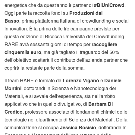
energetica che da quest'anno è partner di
#BiUniCrowd
.
Oggi parte la raccolta fondi su
Produzioni dal
Basso
, prima piattaforma italiana di crowdfunding e social
innovation. È la prima delle tre campagne previste per
questa edizione di Bicocca Università del Crowdfunding.
RARE avrà sessanta giorni di tempo per
raccogliere
cinquemila euro
, ma già tagliato il traguardo del 50%
dell'obiettivo scatterà il contributo dell'azienda partner che
coprirà la restante parte della somma.
Il team RARE è formato da
Lorenzo Viganò
e
Daniele
Montini
, dottorandi in Scienza e Nanotecnologia dei
Materiali, e si avvale dell'esperienza, sia nell'ambito
applicativo che in quello divulgativo, di
Barbara Di
Credico
, professore associato di fondamenti chimici delle
tecnologie nel dipartimento di Scienza dei Materiali. Della
comunicazione si occupa
Jessica Bosisio
, dottoranda in