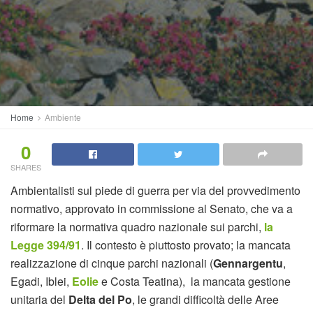
Home
Ambiente
0
SHARES
Ambientalisti sul piede di guerra per via del provvedimento
normativo, approvato in commissione al Senato, che va a
riformare la normativa quadro nazionale sui parchi,
la
Legge 394/91
. Il contesto è piuttosto provato; la mancata
realizzazione di cinque parchi nazionali (
Gennargentu
,
Egadi, Iblei,
Eolie
e Costa Teatina), la mancata gestione
unitaria del
Delta del Po
, le grandi difficoltà delle Aree