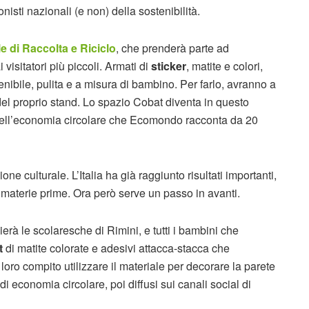
nisti nazionali (e non) della sostenibilità.
e di Raccolta e Riciclo
, che prenderà parte ad
isitatori più piccoli. Armati di
sticker
, matite e colori,
enibile, pulita e a misura di bambino. Per farlo, avranno a
del proprio stand. Lo spazio Cobat diventa in questo
 dell’economia circolare che Ecomondo racconta da 20
one culturale. L’Italia ha già raggiunto risultati importanti,
 materie prime. Ora però serve un passo in avanti.
rà le scolaresche di Rimini, e tutti i bambini che
it
di matite colorate e adesivi attacca-stacca che
loro compito utilizzare il materiale per decorare la parete
di economia circolare, poi diffusi sui canali social di