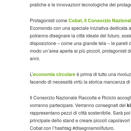
pratiche e le innovazioni tecnologiche dei protago
Protagonisti come
Cobat, il Consorzio Nazional
Ecomondo con una speciale iniziativa dedicata ai v
potranno disegnare la città ideale del futuro, sost
disposizione – come una grande tela – le pareti 
modo un’area aperta ai più piccoli, protagonisti
anni.
L’
economia circolare
è prima di tutto una rivoluzi
facendo di necessità virtù la storica mancanza di
Il Consorzio Nazionale Raccolta e Riciclo accoglie
vorranno partecipare. Verranno consegnati dei
k
rappresentano pezzi di città sostenibile. Sarà poi 
principale dello stand e creare piccoli capolavori 
Cobat con l’hashtag #disegniamoilfuturo.