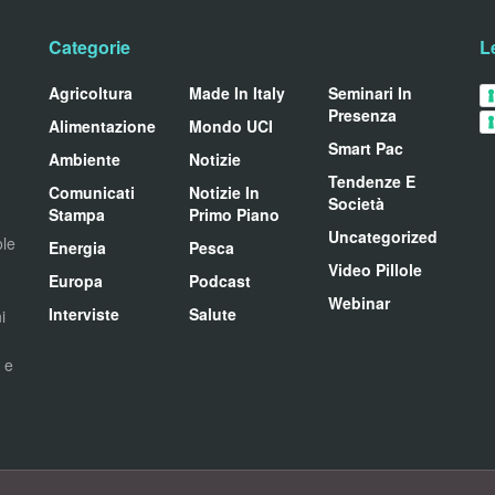
Categorie
L
Agricoltura
Made In Italy
Seminari In
Presenza
Alimentazione
Mondo UCI
Smart Pac
Ambiente
Notizie
Tendenze E
Comunicati
Notizie In
Società
Stampa
Primo Piano
Uncategorized
ole
Energia
Pesca
Video Pillole
Europa
Podcast
Webinar
Interviste
Salute
i
i e