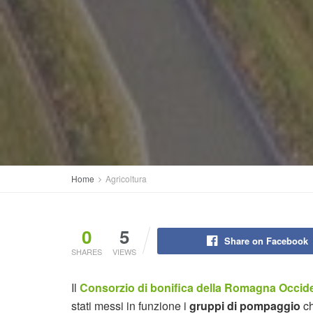
Home
Agricoltura
0
5
Share on Facebook
SHARES
VIEWS
Il
Consorzio di bonifica della Romagna Occid
stati messi in funzione i
gruppi di pompaggio
ch