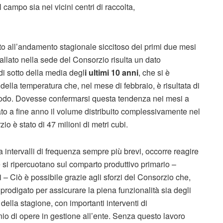
 campo sia nei vicini centri di raccolta,
uto all’andamento stagionale siccitoso dei primi due mesi
tallato nella sede del Consorzio risulta un dato
di sotto della media degl
i ultimi 10 anni
, che si è
 della temperatura che, nel mese di febbraio, è risultata di
riodo. Dovesse confermarsi questa tendenza nei mesi a
to a fine anno il volume distribuito complessivamente nel
io è stato di 47 milioni di metri cubi.
 intervalli di frequenza sempre più brevi, occorre reagire
 si ripercuotano sul comparto produttivo primario –
 – Ciò è possibile grazie agli sforzi del Consorzio che,
 è prodigato per assicurare la piena funzionalità sia degli
sa della stagione, con importanti interventi di
 di opere in gestione all’ente. Senza questo lavoro