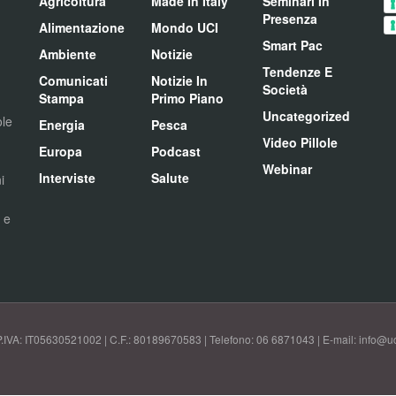
Agricoltura
Made In Italy
Seminari In
Presenza
Alimentazione
Mondo UCI
Smart Pac
Ambiente
Notizie
Tendenze E
Comunicati
Notizie In
Società
Stampa
Primo Piano
Uncategorized
ole
Energia
Pesca
Video Pillole
Europa
Podcast
Webinar
Interviste
Salute
i
i e
P.IVA: IT05630521002 | C.F.: 80189670583 | Telefono: 06 6871043 | E-mail: info@uci