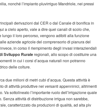
ia, nonché l’impianto pluvirriguo Mandriole, nei pressi
principali derivazioni dal CER o dal Canale di bonifica in
gui a cielo aperto, vale a dire quei canali di scolo che,
 lungo il loro percorso, vengono adibiti alla funzione
a alle aziende agricole del comprensorio di pianura del
 invece, in corso il riempimento degli invasi interaziendali
i Sviluppo Rurale
regionali, allo scopo di costituire una
momenti in cui i corsi d’acqua naturali non potranno
drico delle colture.
rca due milioni di metri cubi d’acqua. Questa attività è
di attività produttive nei versanti appenninici, altrimenti
. Va sottolineato l’importante ruolo dell’irrigazione quale
. Senza attività di distribuzione irrigua non sarebbe,
rale, caratterizzato da produzioni di qualità, ad alta plv