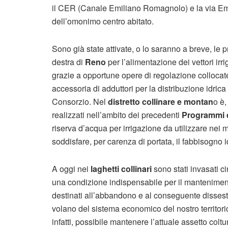
il CER (Canale Emiliano Romagnolo) e la via Emil
dell’omonimo centro abitato.
Sono già state attivate, o lo saranno a breve, le 
destra di
Reno
per l’alimentazione dei vettori irri
grazie a opportune opere di regolazione collocate
accessoria di adduttori per la distribuzione idric
Consorzio. Nel
distretto collinare e montan
o è,
realizzati nell’ambito dei precedenti
Programmi d
riserva d’acqua per irrigazione da utilizzare nei 
soddisfare, per carenza di portata, il fabbisogno i
A oggi nei
laghetti collinari
sono stati invasati ci
una condizione indispensabile per il mantenimento 
destinati all’abbandono e al conseguente dissesto
volano del sistema economico del nostro territorio
infatti, possibile mantenere l’attuale assetto coltu