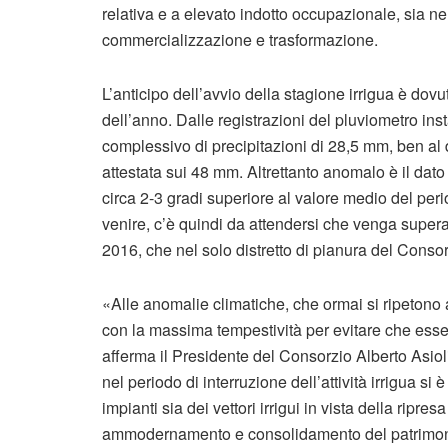
relativa e a elevato indotto occupazionale, sia nel
commercializzazione e trasformazione.
L’anticipo dell’avvio della stagione irrigua è dov
dell’anno. Dalle registrazioni del pluviometro ins
complessivo di precipitazioni di 28,5 mm, ben al 
attestata sui 48 mm. Altrettanto anomalo è il dato
circa 2-3 gradi superiore al valore medio del pe
venire, c’è quindi da attendersi che venga supera
2016, che nel solo distretto di pianura del Consorz
«Alle anomalie climatiche, che ormai si ripetono a
con la massima tempestività per evitare che esse
afferma il Presidente del Consorzio Alberto Asioli
nel periodo di interruzione dell’attività irrigua si
impianti sia dei vettori irrigui in vista della ripre
ammodernamento e consolidamento del patrimonio