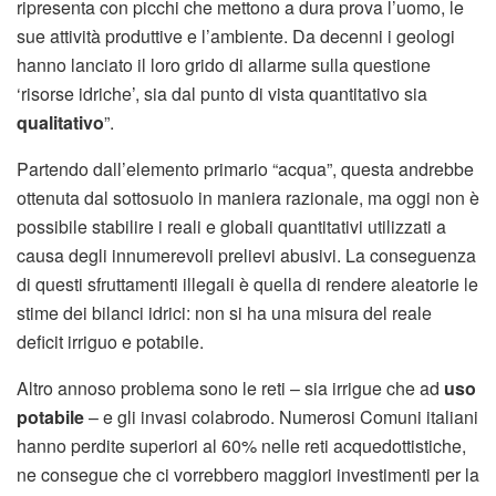
ripresenta con picchi che mettono a dura prova l’uomo, le
sue attività produttive e l’ambiente. Da decenni i geologi
hanno lanciato il loro grido di allarme sulla questione
‘risorse idriche’, sia dal punto di vista quantitativo sia
qualitativo
”.
Partendo dall’elemento primario “acqua”, questa andrebbe
ottenuta dal sottosuolo in maniera razionale, ma oggi non è
possibile stabilire i reali e globali quantitativi utilizzati a
causa degli innumerevoli prelievi abusivi. La conseguenza
di questi sfruttamenti illegali è quella di rendere aleatorie le
stime dei bilanci idrici: non si ha una misura del reale
deficit irriguo e potabile.
Altro annoso problema sono le reti – sia irrigue che ad
uso
potabile
– e gli invasi colabrodo. Numerosi Comuni italiani
hanno perdite superiori al 60% nelle reti acquedottistiche,
ne consegue che ci vorrebbero maggiori investimenti per la