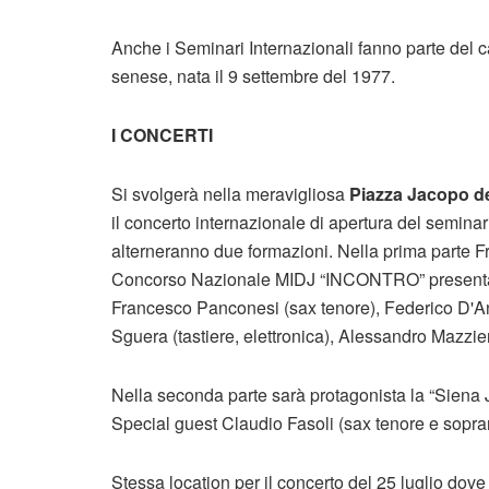
Anche i Seminari Internazionali fanno parte del ca
senese, nata il 9 settembre del 1977.
I CONCERTI
Si svolgerà nella meravigliosa
Piazza Jacopo de
il concerto internazionale di apertura del seminar
alterneranno due formazioni. Nella prima parte F
Concorso Nazionale MIDJ “INCONTRO” presenta “L
Francesco Panconesi (sax tenore), Federico D'Ang
Sguera (tastiere, elettronica), Alessandro Mazzieri
Nella seconda parte sarà protagonista la “Siena 
Special guest Claudio Fasoli (sax tenore e sopra
Stessa location per il concerto del 25 luglio dove 