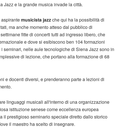
na Jazz e la grande musica invade la città.
 aspirante
musicista jazz
che qui ha la possibilità di
ditati, ma anche momento atteso dal pubblico di
ettimane fitte di concerti tutti ad ingresso libero, che
internazionale e dove si esibiscono ben 104 formazioni
te i seminari, nelle aule tecnologiche di Siena Jazz sono in
plessive di lezione, che portano alla formazione di 68
ni e docenti diversi, e prenderanno parte a lezioni di
mento.
re linguaggi musicali all'interno di una organizzazione
igiosa istituzione senese come eccellenza europea
a il prestigioso seminario speciale diretto dallo storico
ove il maestro ha scelto di insegnare.