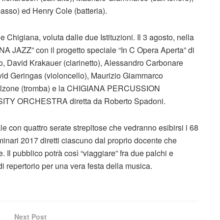
asso) ed Henry Cole (batteria).
Chigiana, voluta dalle due Istituzioni. Il 3 agosto, nella
JAZZ” con il progetto speciale “In C Opera Aperta” di
no, David Krakauer (clarinetto), Alessandro Carbonare
avid Geringas (violoncello), Maurizio Giammarco
i Falzone (tromba) e la CHIGIANA PERCUSSION
TY ORCHESTRA diretta da Roberto Spadoni.
nale con quattro serate strepitose che vedranno esibirsi i 68
minari 2017 diretti ciascuno dal proprio docente che
Il pubblico potrà così “viaggiare” fra due palchi e
di repertorio per una vera festa della musica.
Next Post