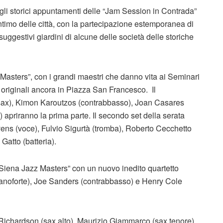
a agli storici appuntamenti delle “Jam Session in Contrada”
intimo delle città, con la partecipazione estemporanea di
suggestivi giardini di alcune delle società delle storiche
zz Masters”, con i grandi maestri che danno vita ai Seminari
originali ancora in Piazza San Francesco. Il
sax), Kimon Karoutzos (contrabbasso), Joan Casares
) apriranno la prima parte. Il secondo set della serata
ens (voce), Fulvio Sigurtà (tromba), Roberto Cecchetto
Gatto (batteria).
“Siena Jazz Masters” con un nuovo inedito quartetto
anoforte), Joe Sanders (contrabbasso) e Henry Cole
Richardson (sax alto), Maurizio Giammarco (sax tenore),