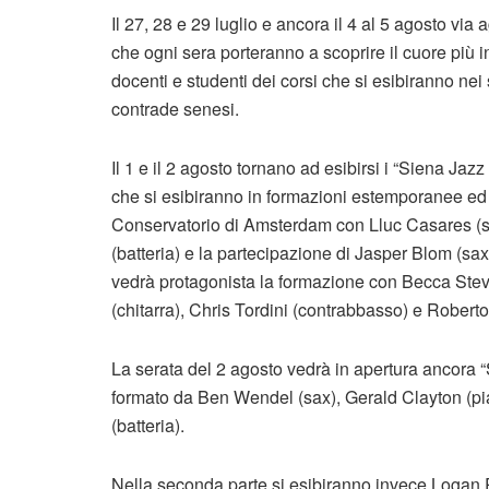
Il 27, 28 e 29 luglio e ancora il 4 al 5 agosto vi
che ogni sera porteranno a scoprire il cuore più 
docenti e studenti dei corsi che si esibiranno nei 
contrade senesi.
Il 1 e il 2 agosto tornano ad esibirsi i “Siena Ja
che si esibiranno in formazioni estemporanee ed 
Conservatorio di Amsterdam con Lluc Casares (
(batteria) e la partecipazione di Jasper Blom (sax
vedrà protagonista la formazione con Becca Stev
(chitarra), Chris Tordini (contrabbasso) e Roberto 
La serata del 2 agosto vedrà in apertura ancora 
formato da Ben Wendel (sax), Gerald Clayton (pi
(batteria).
Nella seconda parte si esibiranno invece Logan 