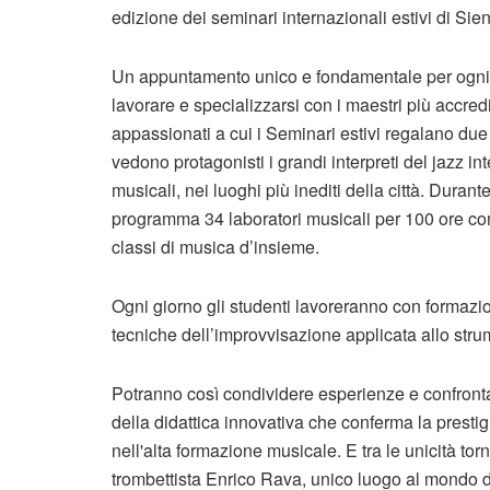
edizione dei seminari internazionali estivi di Sie
Un appuntamento unico e fondamentale per ogni
lavorare e specializzarsi con i maestri più accre
appassionati a cui i Seminari estivi regalano due s
vedono protagonisti i grandi interpreti del jazz 
musicali, nei luoghi più inediti della città. Duran
programma 34 laboratori musicali per 100 ore com
classi di musica d’insieme.
Ogni giorno gli studenti lavoreranno con formazio
tecniche dell’improvvisazione applicata allo stru
Potranno così condividere esperienze e confronta
della didattica innovativa che conferma la prest
nell'alta formazione musicale. E tra le unicità torn
trombettista Enrico Rava, unico luogo al mondo d