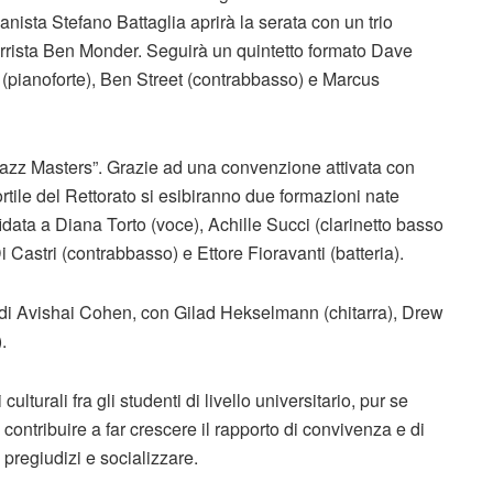
nista Stefano Battaglia aprirà la serata con un trio
rrista Ben Monder. Seguirà un quintetto formato Dave
 (pianoforte), Ben Street (contrabbasso) e Marcus
Jazz Masters”. Grazie ad una convenzione attivata con
Cortile del Rettorato si esibiranno due formazioni nate
idata a Diana Torto (voce), Achille Succi (clarinetto basso
Di Castri (contrabbasso) e Ettore Fioravanti (batteria).
 di Avishai Cohen, con Gilad Hekselmann (chitarra), Drew
.
turali fra gli studenti di livello universitario, pur se
 contribuire a far crescere il rapporto di convivenza e di
 pregiudizi e socializzare.