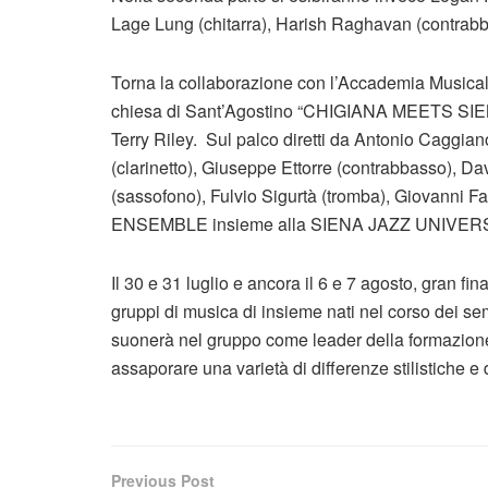
Lage Lung (chitarra), Harish Raghavan (contrabb
Torna la collaborazione con l’Accademia Musicale 
chiesa di Sant’Agostino “CHIGIANA MEETS SIENA 
Terry Riley. Sul palco diretti da Antonio Caggia
(clarinetto), Giuseppe Ettorre (contrabbasso), D
(sassofono), Fulvio Sigurtà (tromba), Giovann
ENSEMBLE insieme alla SIENA JAZZ UNIVERSI
Il 30 e 31 luglio e ancora il 6 e 7 agosto, gran fi
gruppi di musica di insieme nati nel corso dei se
suonerà nel gruppo come leader della formazione. 
assaporare una varietà di differenze stilistiche e 
Previous Post