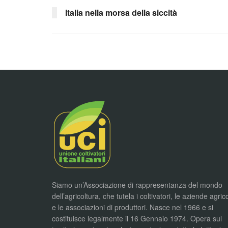
Italia nella morsa della siccità
Siamo un’Associazione di rappresentanza del mondo
dell’agricoltura, che tutela i coltivatori, le aziende agric
e le associazioni di produttori. Nasce nel 1966 e si
costituisce legalmente il 16 Gennaio 1974. Opera sul