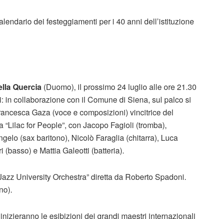
lendario dei festeggiamenti per i 40 anni dell’istituzione
lla Quercia
(Duomo), il prossimo 24 luglio alle ore 21.30
i: in collaborazione con il Comune di Siena, sul palco si
rancesca Gaza (voce e composizioni) vincitrice del
ilac for People”, con Jacopo Fagioli (tromba),
elo (sax baritono), Nicolò Faraglia (chitarra), Luca
 (basso) e Mattia Galeotti (batteria).
Jazz University Orchestra” diretta da Roberto Spadoni.
no).
inizieranno le esibizioni dei grandi maestri internazionali