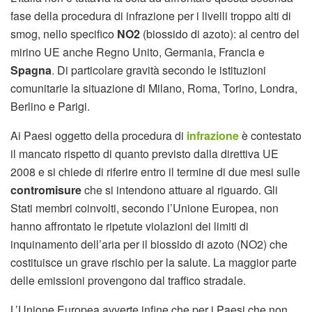
fase della procedura di infrazione per i livelli troppo alti di
smog, nello specifico
NO2
(biossido di azoto): al centro del
mirino UE anche Regno Unito, Germania, Francia e
Spagna
. Di particolare gravità secondo le istituzioni
comunitarie la situazione di Milano, Roma, Torino, Londra,
Berlino e Parigi.
Ai Paesi oggetto della procedura di
infrazione
è contestato
il mancato rispetto di quanto previsto dalla direttiva UE
2008 e si chiede di riferire entro il termine di due mesi sulle
contromisure
che si intendono attuare al riguardo. Gli
Stati membri coinvolti, secondo l’Unione Europea, non
hanno affrontato le ripetute violazioni dei limiti di
inquinamento dell’aria per il biossido di azoto (NO2) che
costituisce un grave rischio per la salute. La maggior parte
delle emissioni provengono dal traffico stradale.
L’Unione Europea avverte infine che per i Paesi che non