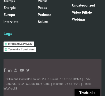
Stampa
Piano
Uncategorized
Energia
Pesca
Video Pillole
Europa
Podcast
Webinar
Interviste
Salute
Legal
Informativa Privacy
Termini e Condizioni
UCI Unione Coltivatori Italiani Via in Lucina, 10 00186 ROMA | P.IVA:
IT05630521002 | C.F.: 80189670583 | Telefono: 06 6871043 | E-mail:
info@uci.it
Traduci »