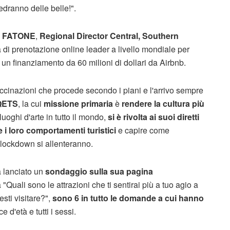
dranno delle belle!".
 FATONE
,
Regional Director Central, Southern
a di prenotazione online leader a livello mondiale per
 un finanziamento da 60 milioni di dollari da Airbnb.
ccinazioni che procede secondo i piani e l'arrivo sempre
QETS
, la cui
missione primaria
è
rendere la cultura più
luoghi d'arte in tutto il mondo,
si è rivolta ai suoi diretti
i loro comportamenti turistici
e capire come
 lockdown si allenteranno.
a lanciato un
sondaggio sulla sua pagina
da "Quali sono le attrazioni che ti sentirai più a tuo agio a
esti visitare?",
sono 6 in tutto le domande a cui hanno
sce d'età e tutti i sessi.