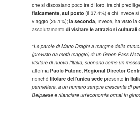
che si discostano poco tra di loro, tra chi predilige
fisicamente, sul posto
(il 37.4%) e chi invece si
viaggio (25.1%);
la seconda
, invece, ha visto la
assolutamente
di visitare le attrazioni cultural
"
Le parole di Mario Draghi a margine della riunio
(previsto da metà maggio) di un Green Pass Nazion
visitare di nuovo l'Italia, suonano come un messa
afferma
Paolo Fatone
,
Regional Director Cent
nonché
titolare dell'unica sede
presente
in Itali
permettere, a un numero sempre crescente di perso
Belpaese e rilanciare un'economia ormai in ginoc