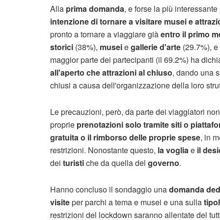
Alla
prima domanda
, e forse la più interessante
intenzione di tornare a visitare musei e attraz
pronto a tornare a viaggiare già
entro il primo me
storici
(38%),
musei
e
gallerie d'arte
(29.7%), e
maggior parte dei partecipanti (il 69.2%) ha dichia
all'aperto che attrazioni al chiuso
, dando una sp
chiusi a causa dell'organizzazione della loro strut
Le precauzioni, però, da parte dei viaggiatori no
proprie
prenotazioni solo tramite siti o piattaf
gratuita o il rimborso delle proprie spese
, in 
restrizioni. Nonostante questo,
la voglia
e
il desi
dei
turisti
che da quella del
governo
.
Hanno concluso il sondaggio una
domanda dedica
visite
per parchi a tema e musei e una sulla
tipo
restrizioni del lockdown saranno allentate del tut