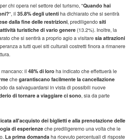
 per chi opera nel settore del turismo, "
Quando hai
ioni?
", il
35.8% degli utenti
ha dichiarato che si sentirà
se dalla fine delle restrizioni
, prediligendo
siti
attività turistiche di vario genere
(13.2%). Inoltre, la
rato che si sentirà a proprio agio a visitare
sia attrazioni
eranza a tutti quei siti culturali costretti finora a rimanere
tura.
n mancano: il
48% di loro
ha indicato che effettuerà le
orme
che
garantiscano facilmente la cancellazione
modo da salvaguardarsi in vista di possibili nuove
derio di tornare a viaggiare ci sono
, sia da parte
ta all'acquisto dei biglietti e alla prenotazione delle
logia di esperienze
che prediligeremo una volta che le
to.
La prima domanda
ha ricevuto percentuali di risposte