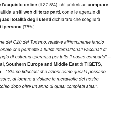
 l'
acquisto online
(il 37.5%), chi preferisce
comprare
 affida a
siti web di terze parti
, come le agenzie di
quasi totalità degli utenti
dichiarare che sceglierà
i di persona
(78%).
ne del G20 del Turismo, relative all'imminente lancio
ale che permette a turisti internazionali vaccinati di
ggio di estrema speranza per tutto il nostro comparto
" –
ral, Southern Europe and Middle East
di
TIQETS
,
a
– "
Siamo fiduciosi che azioni come questa possano
ne, di tornare a visitare le meraviglie del nostro
chio dopo oltre un anno di quasi completa stasi
".