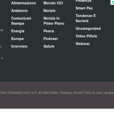
Presenza
Alimentazione
Mondo UCI
Smart Pac
Ambiente
Notizie
Tendenze E
Comunicati
Notizie In
Società
Stampa
Primo Piano
Uncategorized
ole
Energia
Pesca
Video Pillole
Europa
Podcast
Webinar
Interviste
Salute
i
i e
P.IVA: IT05630521002 | C.F.: 80189670583 | Telefono: 06 6871043 | E-mail: info@uci