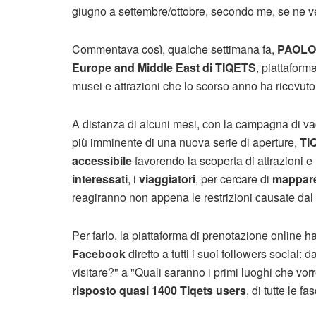
giugno a settembre/ottobre, secondo me, se ne ve
Commentava così, qualche settimana fa,
PAOLO
Europe and Middle East di
TIQETS
, piattaform
musei e attrazioni che lo scorso anno ha ricevuto
A distanza di alcuni mesi, con la campagna di va
più imminente di una nuova serie di aperture,
TI
accessibile
favorendo la scoperta di attrazioni e 
interessati
, i
viaggiatori
, per cercare di
mappare 
reagiranno non appena le restrizioni causate dal
Per farlo, la piattaforma di prenotazione online h
Facebook
diretto a tutti i suoi followers social: 
visitare?" a "Quali saranno i primi luoghi che vorr
risposto quasi 1400 Tiqets users
, di tutte le fa