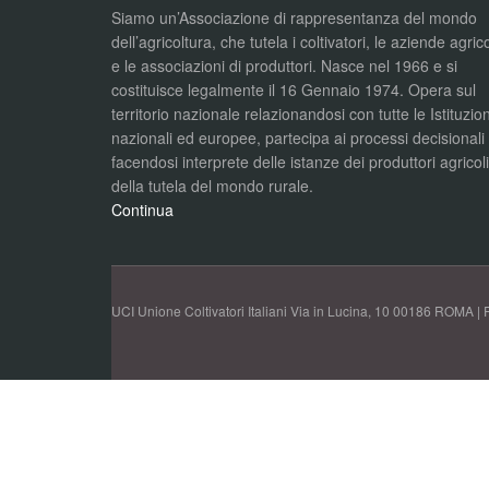
Siamo un’Associazione di rappresentanza del mondo
dell’agricoltura, che tutela i coltivatori, le aziende agric
e le associazioni di produttori. Nasce nel 1966 e si
costituisce legalmente il 16 Gennaio 1974. Opera sul
territorio nazionale relazionandosi con tutte le Istituzion
nazionali ed europee, partecipa ai processi decisionali
facendosi interprete delle istanze dei produttori agricol
della tutela del mondo rurale.
Continua
UCI Unione Coltivatori Italiani Via in Lucina, 10 00186 ROMA | 