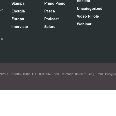
Società
Stampa
Primo Piano
Uncategorized
ole
Energia
Pesca
Video Pillole
Europa
Podcast
Webinar
Interviste
Salute
i
i e
P.IVA: IT05630521002 | C.F.: 80189670583 | Telefono: 06 6871043 | E-mail: info@uci