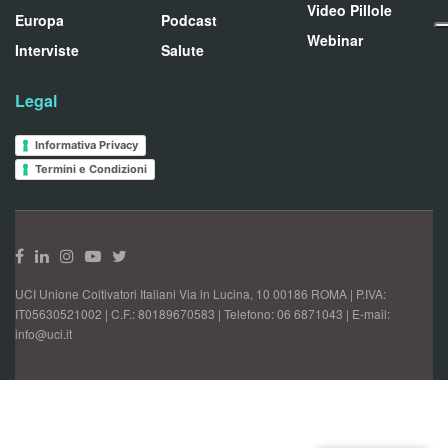
Video Pillole
Europa
Podcast
Webinar
Interviste
Salute
Legal
Informativa Privacy
Termini e Condizioni
UCI Unione Coltivatori Italiani Via in Lucina, 10 00186 ROMA | P.IVA:
IT05630521002 | C.F.: 80189670583 | Telefono: 06 6871043 | E-mail:
info@uci.it