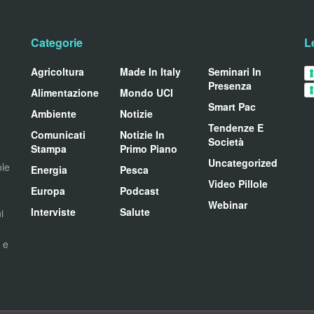
Categorie
L
Agricoltura
Made In Italy
Seminari In
Presenza
Alimentazione
Mondo UCI
Smart Pac
Ambiente
Notizie
Tendenze E
Comunicati
Notizie In
Società
Stampa
Primo Piano
Uncategorized
ole
Energia
Pesca
Video Pillole
Europa
Podcast
Webinar
Interviste
Salute
i
i e