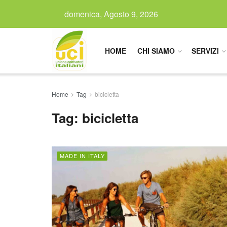
domenica, Agosto 9, 2026
HOME
CHI SIAMO
SERVIZI
Home
Tag
bicicletta
Tag:
bicicletta
MADE IN ITALY