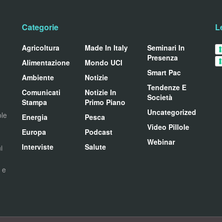
Categorie
L
Agricoltura
Made In Italy
Seminari In
Presenza
Alimentazione
Mondo UCI
Smart Pac
Ambiente
Notizie
Tendenze E
Comunicati
Notizie In
Società
Stampa
Primo Piano
Uncategorized
ole
Energia
Pesca
Video Pillole
Europa
Podcast
Webinar
Interviste
Salute
i
i e