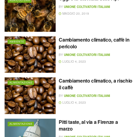
AGRICOLTURA
BY
UNIONE COLTIVATORI ITALIANI
MAGGIO 20, 2019
Cambiamento climatico, caffè in
AMBIENTE
pericolo
BY
UNIONE COLTIVATORI ITALIANI
LUGLIO 4, 2023
Cambiamento climatico, a rischio
ALIMENTAZIONE
il caffè
BY
UNIONE COLTIVATORI ITALIANI
LUGLIO 4, 2023
Pitti taste, al via a Firenze a
ALIMENTAZIONE
marzo
BY
UNIONE COLTIVATORI ITALIANI