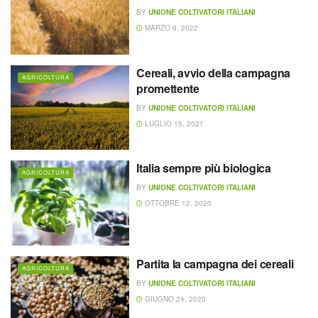
BY
UNIONE COLTIVATORI ITALIANI
MARZO 9, 2022
Cereali, avvio della campagna
AGRICOLTURA
promettente
BY
UNIONE COLTIVATORI ITALIANI
LUGLIO 15, 2021
Italia sempre più biologica
AGRICOLTURA
BY
UNIONE COLTIVATORI ITALIANI
OTTOBRE 12, 2020
Partita la campagna dei cereali
AGRICOLTURA
BY
UNIONE COLTIVATORI ITALIANI
GIUGNO 24, 2020