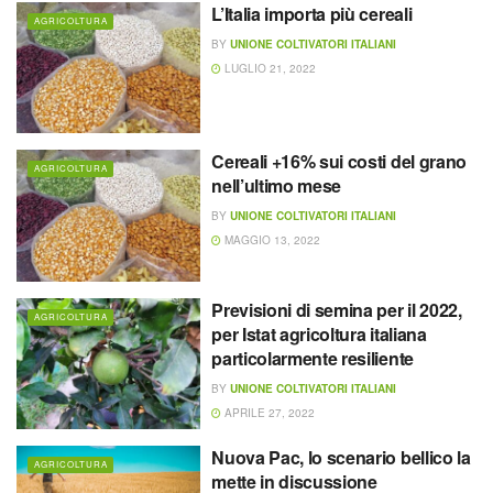
L’Italia importa più cereali
AGRICOLTURA
BY
UNIONE COLTIVATORI ITALIANI
LUGLIO 21, 2022
Cereali +16% sui costi del grano
AGRICOLTURA
nell’ultimo mese
BY
UNIONE COLTIVATORI ITALIANI
MAGGIO 13, 2022
Previsioni di semina per il 2022,
AGRICOLTURA
per Istat agricoltura italiana
particolarmente resiliente
BY
UNIONE COLTIVATORI ITALIANI
APRILE 27, 2022
Nuova Pac, lo scenario bellico la
AGRICOLTURA
mette in discussione