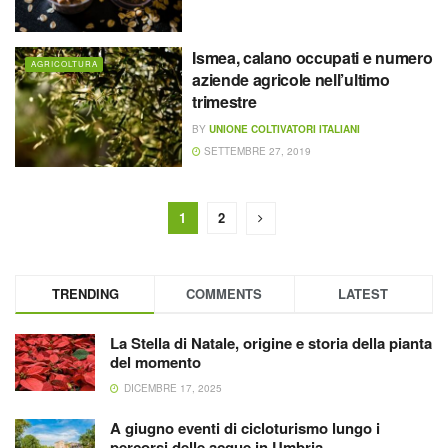
Ismea, calano occupati e numero
AGRICOLTURA
aziende agricole nell’ultimo
trimestre
BY
UNIONE COLTIVATORI ITALIANI
SETTEMBRE 27, 2019
1
2
TRENDING
COMMENTS
LATEST
La Stella di Natale, origine e storia della pianta
del momento
DICEMBRE 17, 2025
A giugno eventi di cicloturismo lungo i
percorsi delle acque in Umbria