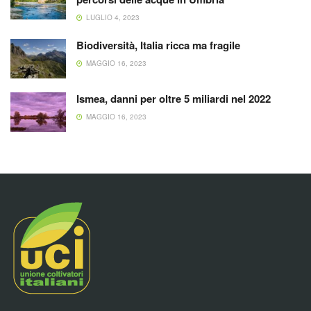
LUGLIO 4, 2023
Biodiversità, Italia ricca ma fragile
MAGGIO 16, 2023
Ismea, danni per oltre 5 miliardi nel 2022
MAGGIO 16, 2023