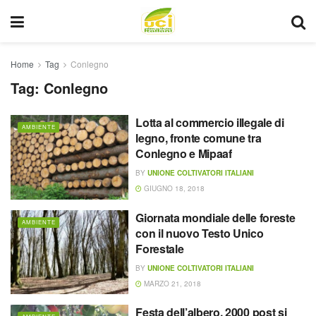
Home
Tag
Conlegno
Tag:
Conlegno
Lotta al commercio illegale di
AMBIENTE
legno, fronte comune tra
Conlegno e Mipaaf
BY
UNIONE COLTIVATORI ITALIANI
GIUGNO 18, 2018
Giornata mondiale delle foreste
AMBIENTE
con il nuovo Testo Unico
Forestale
BY
UNIONE COLTIVATORI ITALIANI
MARZO 21, 2018
Festa dell’albero, 2000 post si