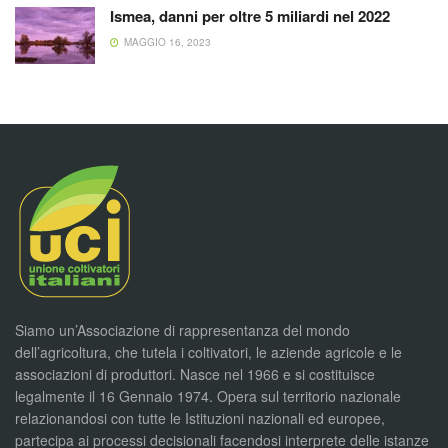
Ismea, danni per oltre 5 miliardi nel 2022
MAGGIO 16, 2023
Siamo un’Associazione di rappresentanza del mondo
dell’agricoltura, che tutela i coltivatori, le aziende agricole e le
associazioni di produttori. Nasce nel 1966 e si costituisce
legalmente il 16 Gennaio 1974. Opera sul territorio nazionale
relazionandosi con tutte le Istituzioni nazionali ed europee,
partecipa ai processi decisionali facendosi interprete delle istanze