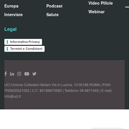
Video Pillole
Europa
Podcast
Webinar
Interviste
Salute
Legal
Informativa Privacy
Termini e Condizioni
UCI Unione Coltivatori Italiani Via in Lucina, 10 00186 ROMA | P.IVA:
IT05630521002 | C.F.: 80189670583 | Telefono: 06 6871043 | E-mail:
info@uci.it