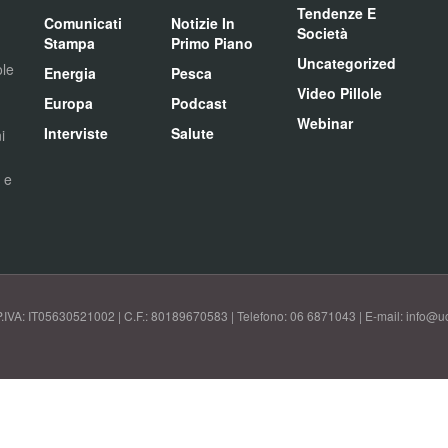
Tendenze E
Comunicati
Notizie In
Società
Stampa
Primo Piano
Uncategorized
ole
Energia
Pesca
Video Pillole
Europa
Podcast
Webinar
Interviste
Salute
i
i e
P.IVA: IT05630521002 | C.F.: 80189670583 | Telefono: 06 6871043 | E-mail: info@uci