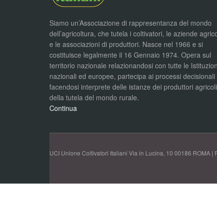
Siamo un’Associazione di rappresentanza del mondo
dell’agricoltura, che tutela i coltivatori, le aziende agric
e le associazioni di produttori. Nasce nel 1966 e si
costituisce legalmente il 16 Gennaio 1974. Opera sul
territorio nazionale relazionandosi con tutte le Istituzion
nazionali ed europee, partecipa ai processi decisionali
facendosi interprete delle istanze dei produttori agricol
della tutela del mondo rurale.
Continua
UCI Unione Coltivatori Italiani Via in Lucina, 10 00186 ROMA | 