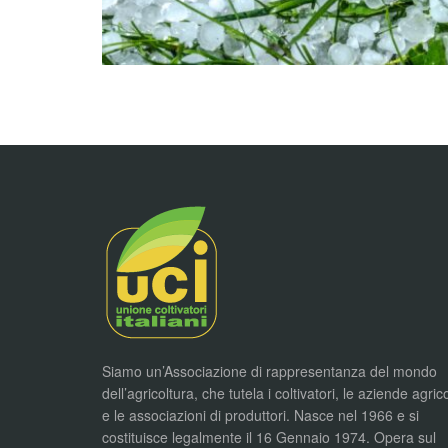
Siamo un’Associazione di rappresentanza del mondo
dell’agricoltura, che tutela i coltivatori, le aziende agric
e le associazioni di produttori. Nasce nel 1966 e si
costituisce legalmente il 16 Gennaio 1974. Opera sul