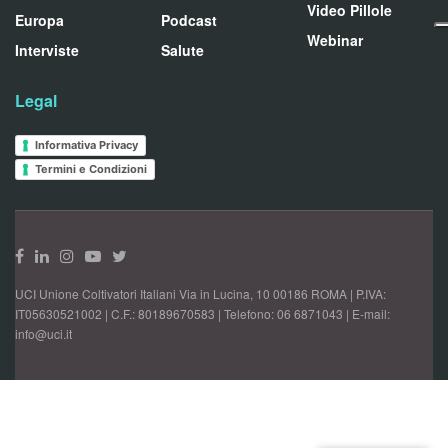
Video Pillole
Europa
Podcast
Webinar
Interviste
Salute
Legal
Informativa Privacy
Termini e Condizioni
UCI Unione Coltivatori Italiani Via in Lucina, 10 00186 ROMA | P.IVA:
IT05630521002 | C.F.: 80189670583 | Telefono: 06 6871043 | E-mail:
info@uci.it