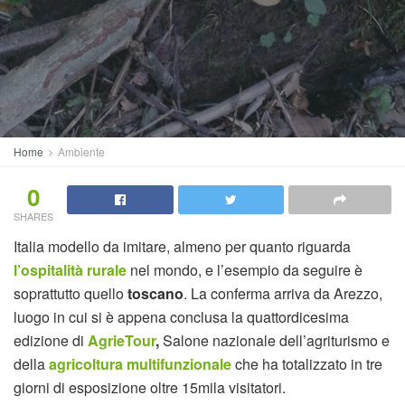
Home
Ambiente
0
SHARES
Italia modello da imitare, almeno per quanto riguarda
l’ospitalità rurale
nel mondo, e l’esempio da seguire è
soprattutto quello
toscano
. La conferma arriva da Arezzo,
luogo in cui si è appena conclusa la quattordicesima
edizione di
AgrieTour
,
Salone nazionale dell’agriturismo e
della
agricoltura multifunzionale
che ha totalizzato in tre
giorni di esposizione oltre 15mila visitatori.