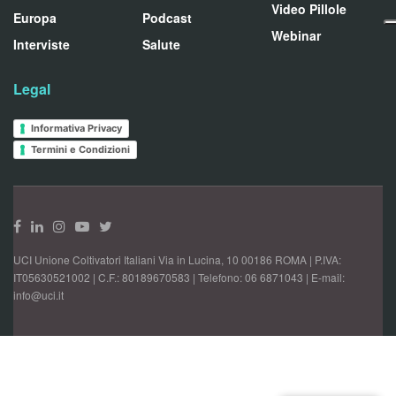
Video Pillole
Europa
Podcast
Webinar
Interviste
Salute
Legal
Informativa Privacy
Termini e Condizioni
UCI Unione Coltivatori Italiani Via in Lucina, 10 00186 ROMA | P.IVA:
IT05630521002 | C.F.: 80189670583 | Telefono: 06 6871043 | E-mail:
info@uci.it