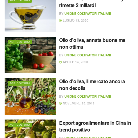
AGRICOLTURA
rimette 2 miliardi
BY
UNIONE COLTIVATORI ITALIANI
LUGLIO 13, 2020
Olio d’oliva, annata buona ma
AGRICOLTURA
non ottima
BY
UNIONE COLTIVATORI ITALIANI
APRILE 14, 2020
Olio d’oliva, il mercato ancora
AGRICOLTURA
non decolla
BY
UNIONE COLTIVATORI ITALIANI
NOVEMBRE 25, 2019
Export agroalimentare in Cina in
AGRICOLTURA
trend positivo
BY
UNIONE COLTIVATORI ITALIANI