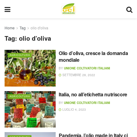
Home
Tag
olio d'oliva
Tag:
olio d’oliva
Olio d’oliva, cresce la domanda
AGRICOLTURA
mondiale
BY
UNIONE COLTIVATORI ITALIANI
SETTEMBRE 28, 2022
Italia, no all’etichetta nutriscore
AGRICOLTURA
BY
UNIONE COLTIVATORI ITALIANI
LUGLIO 4, 2023
Pandemia, l’olio made in Italy ci