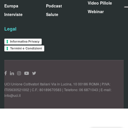
Video Pillole
Europa
Podcast
Webinar
Interviste
Salute
Legal
Informativa Privacy
Termini e Condizioni
UCI Unione Coltivatori Italiani Via in Lucina, 10 00186 ROMA | P.IVA:
IT05630521002 | C.F.: 80189670583 | Telefono: 06 6871043 | E-mail:
info@uci.it