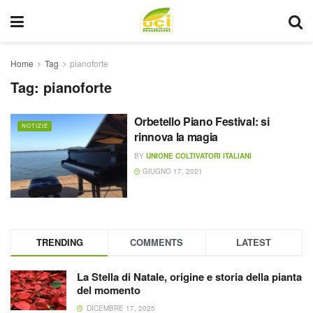
Home
Tag
pianoforte
Tag:
pianoforte
Orbetello Piano Festival: si
NOTIZIE
rinnova la magia
BY
UNIONE COLTIVATORI ITALIANI
GIUGNO 17, 2021
TRENDING
COMMENTS
LATEST
La Stella di Natale, origine e storia della pianta
del momento
DICEMBRE 17, 2025