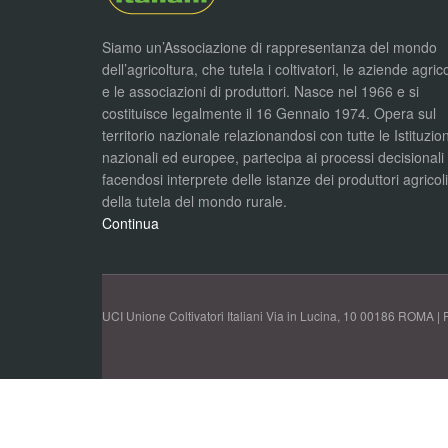
Siamo un’Associazione di rappresentanza del mondo
dell’agricoltura, che tutela i coltivatori, le aziende agric
e le associazioni di produttori. Nasce nel 1966 e si
costituisce legalmente il 16 Gennaio 1974. Opera sul
territorio nazionale relazionandosi con tutte le Istituzion
nazionali ed europee, partecipa ai processi decisionali
facendosi interprete delle istanze dei produttori agricol
della tutela del mondo rurale.
Continua
UCI Unione Coltivatori Italiani Via in Lucina, 10 00186 ROMA | 