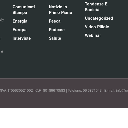
Tendenze E
Comunicati
Notizie In
Società
Stampa
Primo Piano
Uncategorized
ole
Energia
Pesca
Video Pillole
Europa
Podcast
Webinar
Interviste
Salute
i
i e
P.IVA: IT05630521002 | C.F.: 80189670583 | Telefono: 06 6871043 | E-mail: info@uci