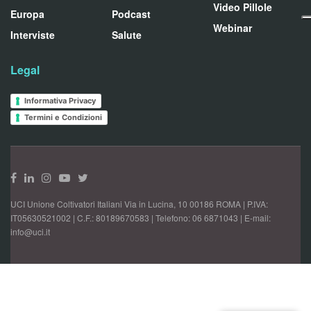
Video Pillole
Europa
Podcast
Webinar
Interviste
Salute
Legal
Informativa Privacy
Termini e Condizioni
UCI Unione Coltivatori Italiani Via in Lucina, 10 00186 ROMA | P.IVA:
IT05630521002 | C.F.: 80189670583 | Telefono: 06 6871043 | E-mail:
info@uci.it