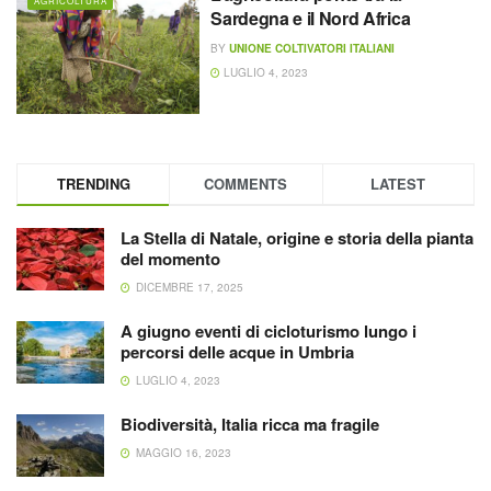
AGRICOLTURA
Sardegna e il Nord Africa
BY
UNIONE COLTIVATORI ITALIANI
LUGLIO 4, 2023
TRENDING
COMMENTS
LATEST
La Stella di Natale, origine e storia della pianta
del momento
DICEMBRE 17, 2025
A giugno eventi di cicloturismo lungo i
percorsi delle acque in Umbria
LUGLIO 4, 2023
Biodiversità, Italia ricca ma fragile
MAGGIO 16, 2023