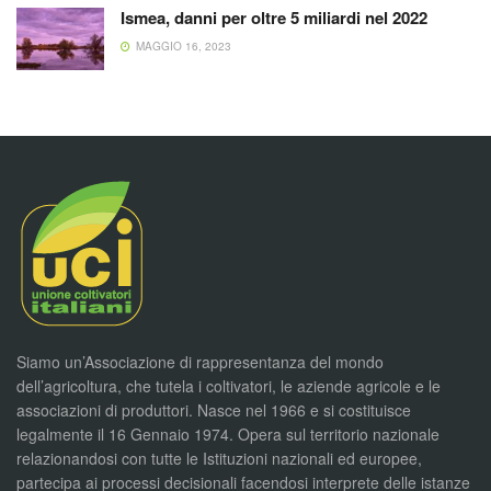
Ismea, danni per oltre 5 miliardi nel 2022
MAGGIO 16, 2023
Siamo un’Associazione di rappresentanza del mondo
dell’agricoltura, che tutela i coltivatori, le aziende agricole e le
associazioni di produttori. Nasce nel 1966 e si costituisce
legalmente il 16 Gennaio 1974. Opera sul territorio nazionale
relazionandosi con tutte le Istituzioni nazionali ed europee,
partecipa ai processi decisionali facendosi interprete delle istanze