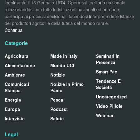
legalmente il 16 Gennaio 1974. Opera sul territorio nazionale
relazionandosi con tutte le Istituzioni nazionali ed europee,
partecipa ai processi decisionali facendosi interprete delle istanze
dei produttori agricoli e della tutela del mondo rurale.
Continua
Categorie
Agricoltura
Made In Italy
Seminari In
Presenza
Alimentazione
Mondo UCI
Smart Pac
Ambiente
Notizie
Tendenze E
Comunicati
Notizie In Primo
Società
Stampa
Piano
Uncategorized
Energia
Pesca
Video Pillole
Europa
Podcast
Webinar
Interviste
Salute
Legal