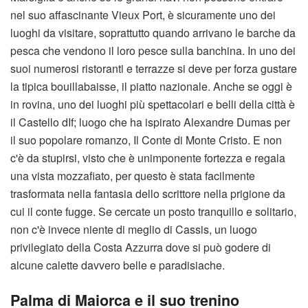
nel suo affascinante Vieux Port, è sicuramente uno dei
luoghi da visitare, soprattutto quando arrivano le barche da
pesca che vendono il loro pesce sulla banchina. In uno dei
suoi numerosi ristoranti e terrazze si deve per forza gustare
la tipica bouillabaisse, il piatto nazionale. Anche se oggi è
in rovina, uno dei luoghi più spettacolari e belli della città è
il Castello dIf; luogo che ha ispirato Alexandre Dumas per
il suo popolare romanzo, Il Conte di Monte Cristo. E non
c'è da stupirsi, visto che è unimponente fortezza e regala
una vista mozzafiato, per questo è stata facilmente
trasformata nella fantasia dello scrittore nella prigione da
cui il conte fugge. Se cercate un posto tranquillo e solitario,
non c'è invece niente di meglio di Cassis, un luogo
privilegiato della Costa Azzurra dove si può godere di
alcune calette davvero belle e paradisiache.
Palma di Maiorca e il suo trenino