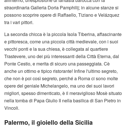
allinterno, unesplosione di fantasia barocca con la
straordinaria Galleria Doria Pamphilij; in alcune stanze si
possono scoprire opere di Raffaello, Tiziano e Velázquez
tra i vari pittori.
La seconda chicca è la piccola Isola Tiberina, affascinante
e pittoresca, come una piccola città medievale, con i suoi
vecchi ponti e la sua chiesa, è collegata al quartiere
Trastevere, uno dei più interessanti della Città Eterna, dal
Ponte Cestio, e merita di sicuro una passeggiata. Cè
anche un ottimo e tipico ristorante! Infine l'ultimo segreto,
che non è poi così segreto, perché a Roma ci sono molte
opere del geniale Michelangelo, ma uno dei suoi lavori
migliori, spesso dimenticato, è il meraviglioso Mosè situato
nella tomba di Papa Giulio II nella basilica di San Pietro in
Vincoli.
Palermo, il gioiello della Sicilia