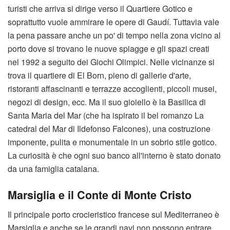
turisti che arriva si dirige verso il Quartiere Gotico e
soprattutto vuole ammirare le opere di Gaudí. Tuttavia vale
la pena passare anche un po' di tempo nella zona vicino al
porto dove si trovano le nuove spiagge e gli spazi creati
nel 1992 a seguito dei Giochi Olimpici. Nelle vicinanze si
trova il quartiere di El Born, pieno di gallerie d'arte,
ristoranti affascinanti e terrazze accoglienti, piccoli musei,
negozi di design, ecc. Ma il suo gioiello è la Basilica di
Santa Maria del Mar (che ha ispirato il bel romanzo La
catedral del Mar di Ildefonso Falcones), una costruzione
imponente, pulita e monumentale in un sobrio stile gotico.
La curiosità è che ogni suo banco all'interno è stato donato
da una famiglia catalana.
Marsiglia e il Conte di Monte Cristo
Il principale porto crocieristico francese sul Mediterraneo è
Marsiglia e anche se le grandi navi non possono entrare