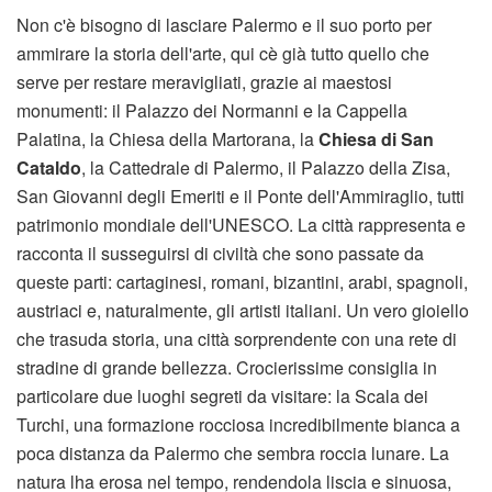
Non c'è bisogno di lasciare Palermo e il suo porto per
ammirare la storia dell'arte, qui cè già tutto quello che
serve per restare meravigliati, grazie ai maestosi
monumenti: il Palazzo dei Normanni e la Cappella
Palatina, la Chiesa della Martorana, la
Chiesa di San
Cataldo
, la Cattedrale di Palermo, il Palazzo della Zisa,
San Giovanni degli Emeriti e il Ponte dell'Ammiraglio, tutti
patrimonio mondiale dell'UNESCO. La città rappresenta e
racconta il susseguirsi di civiltà che sono passate da
queste parti: cartaginesi, romani, bizantini, arabi, spagnoli,
austriaci e, naturalmente, gli artisti italiani. Un vero gioiello
che trasuda storia, una città sorprendente con una rete di
stradine di grande bellezza. Crocierissime consiglia in
particolare due luoghi segreti da visitare: la Scala dei
Turchi, una formazione rocciosa incredibilmente bianca a
poca distanza da Palermo che sembra roccia lunare. La
natura lha erosa nel tempo, rendendola liscia e sinuosa,