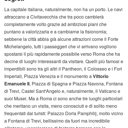
La capitale italiana, naturalmente, non ha un porto. Le navi
attraccano a Civitavecchia che tra poco cambierà
completamente volto grazie ad ambiziosi piani che
puntano a valorizzarla e a cambiarne la fisionomia;
sebbene la città abbia già alcune attrazioni come il Forte
Michelangelo, tutti i passeggeri che vi arrivano vogliono
spostarsi il più rapidamente possibile verso Roma che ha
decine di luoghi interessanti da visitare. Quelli più famosi e
imperdibili sono tra gli altri il Pantheon, il Colosseo e i Fori
Imperiali, Piazza Venezia e il monumento a
Vittorio
Emanuele II
, Piazza di Spagna e Piazza Navona, Fontana
di Trevi, Castel Sant'Angelo e, naturalmente, il Vaticano e
suoi Musei. Ma a Roma ci sono anche tre luoghi particolari
che meritano un visita, meno conosciuti e di solito meno
frequentati dai turisti: Palazzo Doria Pamphilij, molto vicino
a Fontana di Trevi, bellissimo da fuori ma incredibile