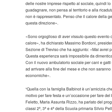
delle nostre imprese rispetto al sociale, quindi l
guadagnare, non pensa al territorio e alla ricadu
non è rappresentato. Penso che il calore della gen
questa direzione».
«Sono orgoglioso di aver vissuto questo evento con
calore», ha dichiarato Massimo Bordoni, preside
Sezione di Treviso che ha aggiunto: «Mai avrei p
Questa esperienza sarà impossibile da dimenticare
Con il nuovo ambulatorio sociale per cani e gatt
ad arrivare alla fine del mese e che non saranno 
economiche».
“Quella con la famiglia Balbinot è un’amicizia c
motivo per fare festa e un’occasione per fare de
Feletto, Maria Assunta Rizzo, ha parlato del proget
classi 2ª, 3ª e 4ª della Scuola primaria Silvio Pel