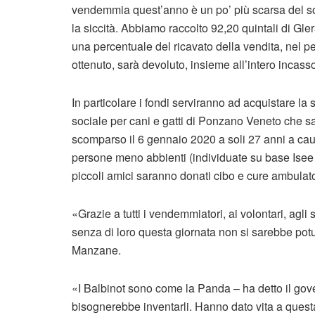
vendemmia quest’anno è un po’ più scarsa del s
la siccità. Abbiamo raccolto 92,20 quintali di Gle
una percentuale del ricavato della vendita, nel pe
ottenuto, sarà devoluto, insieme all’intero incass
In particolare i fondi serviranno ad acquistare l
sociale per cani e gatti di Ponzano Veneto che sa
scomparso il 6 gennaio 2020 a soli 27 anni a causa
persone meno abbienti (individuate su base Isee 
piccoli amici saranno donati cibo e cure ambulator
«Grazie a tutti i vendemmiatori, ai volontari, ag
senza di loro questa giornata non si sarebbe potut
Manzane.
«I Balbinot sono come la Panda – ha detto il gov
bisognerebbe inventarli. Hanno dato vita a questa