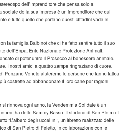
o stereotipo dell’imprenditore che pensa solo a
ta sociale della sua impresa è un imprenditore che qui
te e tutto quello che portano questi cittadini vada in
 la famiglia Balbinot che ci ha fatto sentire tutto il suo
nte dell’Enpa, Ente Nazionale Protezione Animali,
ensato di poter unire il Prosecco al benessere animale.
. I nostri amici a quattro zampe ringraziano di cuore.
i di Ponzano Veneto aiuteremo le persone che fanno fatica
più costrette ad abbandonare il loro cane per ragioni
he si rinnova ogni anno, la Vendemmia Solidale è un
l bene», ha detto Sammy Basso. Il sindaco di San Pietro di
to “L’albero degli uccellini”, un libretto realizzato delle
lico di San Pietro di Feletto, in collaborazione con le