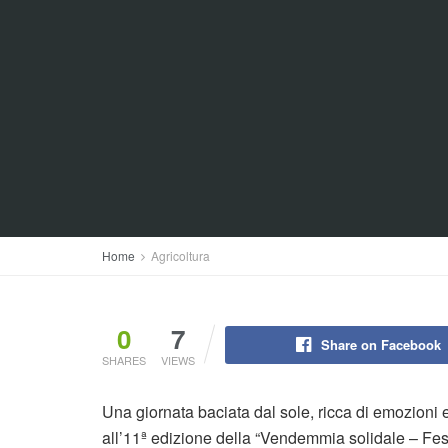
Home
Agricoltura
0
7
Share on Facebook
SHARES
VIEWS
Una giornata baciata dal sole, ricca di emozioni e
all’11ª edizione della “Vendemmia solidale – Fes