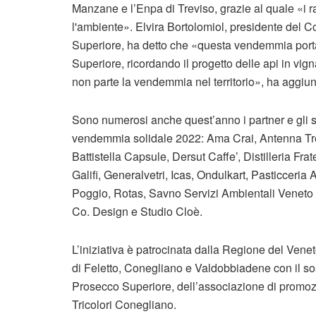
Manzane e l’Enpa di Treviso, grazie al quale «i 
l'ambiente». Elvira Bortolomiol, presidente del
Superiore, ha detto che «questa vendemmia porta 
Superiore, ricordando il progetto delle api in 
non parte la vendemmia nel territorio», ha aggiunt
Sono numerosi anche quest’anno i partner e gli sp
vendemmia solidale 2022: Ama Crai, Antenna Tre
Battistella Capsule, Dersut Caffe’, Distilleria Fra
Galifi, Generalvetri, Icas, Ondulkart, Pasticceria
Poggio, Rotas, Savno Servizi Ambientali Veneto 
Co. Design e Studio Cloè.
L’iniziativa è patrocinata dalla Regione del Vene
di Feletto, Conegliano e Valdobbiadene con il 
Prosecco Superiore, dell’associazione di promozi
Tricolori Conegliano.