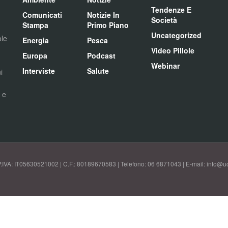
Tendenze E
Comunicati
Notizie In
Società
Stampa
Primo Piano
Uncategorized
ole
Energia
Pesca
Video Pillole
Europa
Podcast
Webinar
Interviste
Salute
i
i e
P.IVA: IT05630521002 | C.F.: 80189670583 | Telefono: 06 6871043 | E-mail: info@uci