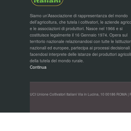
Siamo un’Associazione di rappresentanza del mondo
dell’agricoltura, che tutela i coltivatori, le aziende agric
e le associazioni di produttori. Nasce nel 1966 e si
costituisce legalmente il 16 Gennaio 1974. Opera sul
territorio nazionale relazionandosi con tutte le Istituzion
nazionali ed europee, partecipa ai processi decisionali
facendosi interprete delle istanze dei produttori agricol
della tutela del mondo rurale.
Continua
UCI Unione Coltivatori Italiani Via in Lucina, 10 00186 ROMA | 