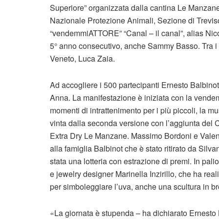
Superiore” organizzata dalla cantina Le Manzane 
Nazionale Protezione Animali, Sezione di Treviso.
“vendemmiATTORE” “Canal – il canal”, alias Nico
5° anno consecutivo, anche Sammy Basso. Tra i fila
Veneto, Luca Zaia.
Ad accogliere i 500 partecipanti Ernesto Balbinot
Anna. La manifestazione è iniziata con la vendemm
momenti di intrattenimento per i più piccoli, la m
vinta dalla seconda versione con l’aggiunta de
Extra Dry Le Manzane. Massimo Bordoni e Valen
alla famiglia Balbinot che è stato ritirato da Sil
stata una lotteria con estrazione di premi. In palio
e jewelry designer Marinella Inzirillo, che ha rea
per simboleggiare l’uva, anche una scultura in b
«La giornata è stupenda – ha dichiarato Ernesto B