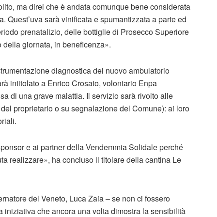
olito, ma direi che è andata comunque bene considerata
ra. Quest’uva sarà vinificata e spumantizzata a parte ed
riodo prenatalizio, delle bottiglie di Prosecco Superiore
o della giornata, in beneficenza».
a strumentazione diagnostica del nuovo ambulatorio
rà intitolato a Enrico Crosato, volontario Enpa
 di una grave malattia. Il servizio sarà rivolto alle
del proprietario o su segnalazione del Comune): ai loro
iali.
li sponsor e ai partner della Vendemmia Solidale perché
a realizzare», ha concluso il titolare della cantina Le
ernatore del Veneto, Luca Zaia – se non ci fossero
 iniziativa che ancora una volta dimostra la sensibilità