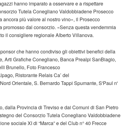
ragazzi hanno imparato a osservare e a rispettare
 Consorzio Tutela Conegliano Valdobbiadene Prosecco
ancora più valore al nostro vino», il Prosecco
vigna promosso dal consorzio. «Senza questa vendemmia
o il consigliere regionale Alberto Villanova.
onsor che hanno condiviso gli obiettivi benefici della
, Arti Grafiche Conegliano, Banca Prealpi SanBiagio,
telli Brunello, Foto Francesco
 Alpago, Ristorante Relais Ca’ del
Nord Orientale, S. Bernardo Tappi Spumante, S'Paul n'
to, dalla Provincia di Treviso e dai Comuni di San Pietro
sostegno del Consorzio Tutela Conegliano Valdobbiadene
one sociale XI di “Marca” e del Club n° 40 Frecce