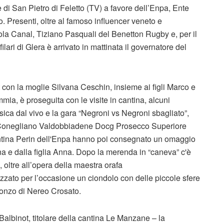
di San Pietro di Feletto (TV) a favore dell’Enpa, Ente
 Presenti, oltre al famoso influencer veneto e
la Canal, Tiziano Pasquali del Benetton Rugby e, per il
ri di Glera è arrivato in mattinata il governatore del
 con la moglie Silvana Ceschin, insieme ai figli Marco e
ia, è proseguita con le visite in cantina, alcuni
usica dal vivo e la gara “Negroni vs Negroni sbagliato”,
l Conegliano Valdobbiadene Docg Prosecco Superiore
tina Perin dell'Enpa hanno poi consegnato un omaggio
vana e dalla figlia Anna. Dopo la merenda in “caneva” c'è
, oltre all’opera della maestra orafa
lizzato per l’occasione un ciondolo con delle piccole sfere
ronzo di Nereo Crosato.
albinot, titolare della cantina Le Manzane – la