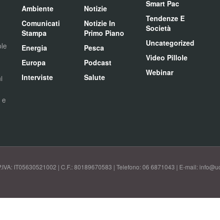
Smart Pac
Ambiente
Notizie
Tendenze E
Comunicati
Notizie In
Società
Stampa
Primo Piano
Uncategorized
ole
Energia
Pesca
Video Pillole
Europa
Podcast
Webinar
Interviste
Salute
i
i e
P.IVA: IT05630521002 | C.F.: 80189670583 | Telefono: 06 6871043 | E-mail: info@uci