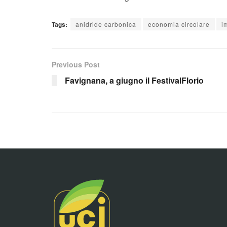
Tags:
anidride carbonica
economia circolare
i
Previous Post
Favignana, a giugno il FestivalFlorio