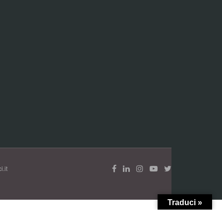
.it
Traduci »