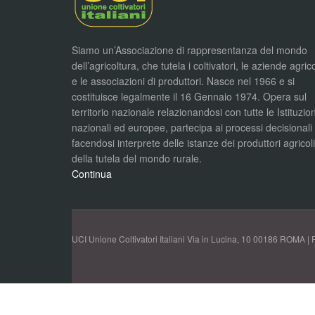
Siamo un’Associazione di rappresentanza del mondo
dell’agricoltura, che tutela i coltivatori, le aziende agric
e le associazioni di produttori. Nasce nel 1966 e si
costituisce legalmente il 16 Gennaio 1974. Opera sul
territorio nazionale relazionandosi con tutte le Istituzion
nazionali ed europee, partecipa ai processi decisionali
facendosi interprete delle istanze dei produttori agricol
della tutela del mondo rurale.
Continua
UCI Unione Coltivatori Italiani Via in Lucina, 10 00186 ROMA | 