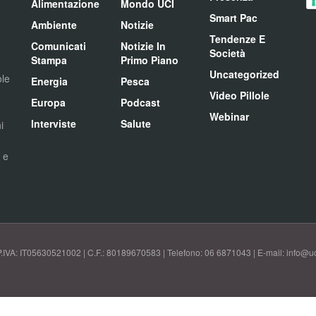
Alimentazione
Mondo UCI
Smart Pac
Ambiente
Notizie
Tendenze E
Comunicati
Notizie In
Società
Stampa
Primo Piano
Uncategorized
ole
Energia
Pesca
Video Pillole
Europa
Podcast
Webinar
Interviste
Salute
i
i e
P.IVA: IT05630521002 | C.F.: 80189670583 | Telefono: 06 6871043 | E-mail: info@uci