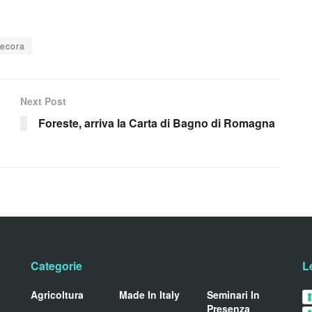
pecora
Next Post
Foreste, arriva la Carta di Bagno di Romagna
Categorie
L
Agricoltura
Made In Italy
Seminari In
Presenza