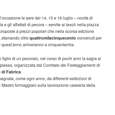
’occasione le sere del 14, 15 e 16 luglio – novità di
la e gli affettati di pecora – servite ai tavoli nella piazza
proposte a prezzi popolari che nella scorsa edizione
e, sfamando oltre
quattromilacinquecento
convenuti per
che quest’anno arriveranno a cinquantamila.
figlio di un pecoraio, nel corso di pochi anni la sagra si
plessa, organizzata dal Comitato dei Festeggiamenti di
di Fabrica
.
agnata, come ogni anno, da differenti esibizioni di
l Mastro formaggiaio sulla lavorazione casearia della