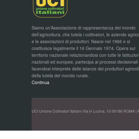
Siamo un’Associazione di rappresentanza del mondo
dell’agricoltura, che tutela i coltivatori, le aziende agric
e le associazioni di produttori. Nasce nel 1966 e si
costituisce legalmente il 16 Gennaio 1974. Opera sul
territorio nazionale relazionandosi con tutte le Istituzion
nazionali ed europee, partecipa ai processi decisionali
facendosi interprete delle istanze dei produttori agricol
della tutela del mondo rurale.
Continua
UCI Unione Coltivatori Italiani Via in Lucina, 10 00186 ROMA | 