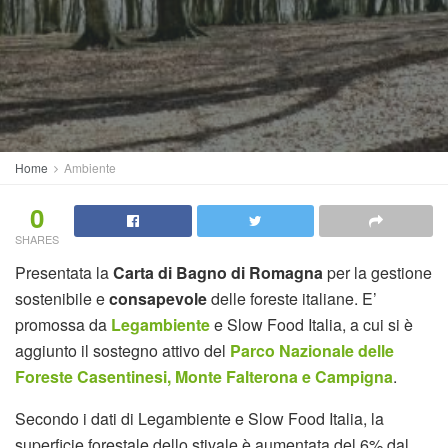
Home
Ambiente
0
SHARES
Presentata la
Carta di Bagno di Romagna
per la gestione
sostenibile e
consapevole
delle foreste italiane. E’
promossa da
Legambiente
e Slow Food Italia, a cui si è
aggiunto il sostegno attivo del
Parco Nazionale delle
Foreste Casentinesi, Monte Falterona e Campigna
.
Secondo i dati di Legambiente e Slow Food Italia, la
superficie forestale dello stivale è aumentata del 6% dal