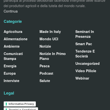
partecipa ai processi decisionali facendosi interprete delle istanze
dei produttori agricoli e della tutela del mondo rurale.
Continua
Categorie
Agricoltura
Made In Italy
Seminari In
Presenza
Alimentazione
Mondo UCI
Smart Pac
Ambiente
Notizie
Tendenze E
Comunicati
Notizie In Primo
Società
Stampa
Piano
Uncategorized
Energia
Pesca
Video Pillole
Europa
Podcast
Webinar
Interviste
Salute
Legal
Informativa Privacy
Termini e Condizioni