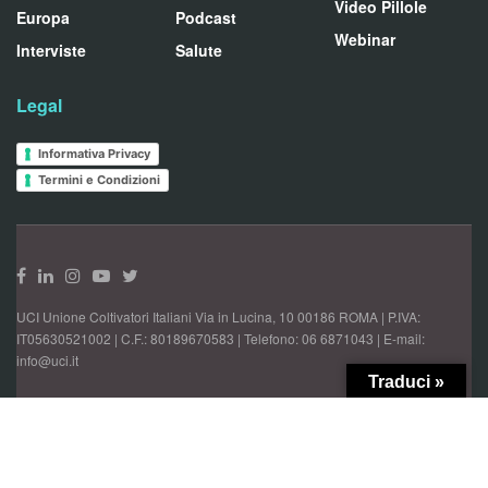
Video Pillole
Europa
Podcast
Webinar
Interviste
Salute
Legal
Informativa Privacy
Termini e Condizioni
UCI Unione Coltivatori Italiani Via in Lucina, 10 00186 ROMA | P.IVA:
IT05630521002 | C.F.: 80189670583 | Telefono: 06 6871043 | E-mail:
info@uci.it
Traduci »