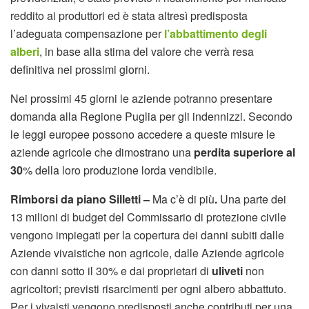
reddito ai produttori ed è stata altresì predisposta
l’adeguata compensazione per
l’abbattimento degli
alberi
, in base alla stima del valore che verrà resa
definitiva nei prossimi giorni.
Nei prossimi 45 giorni le aziende potranno presentare
domanda alla Regione Puglia per gli indennizzi. Secondo
le leggi europee possono accedere a queste misure le
aziende agricole che dimostrano una
perdita superiore al
30
% della loro produzione lorda vendibile.
Rimborsi da piano Silletti –
Ma c’è di più
.
Una parte dei
13 milioni di budget del Commissario di protezione civile
vengono impiegati per la copertura dei danni subiti dalle
Aziende vivaistiche non agricole, dalle Aziende agricole
con danni sotto il 30% e dai proprietari di
uliveti
non
agricoltori; previsti risarcimenti per ogni albero abbattuto.
Per i vivaisti vengono predisposti anche contributi per una