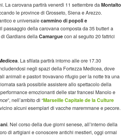
ani. La carovana partirà venerdì 11 settembre da
Montalto
occando le province di Grosseto, Siena e Arezzo.
antico e universale
cammino di popoli e
n il passaggio della carovana composta da 35 butteri a
 di Gardians della
Camargue
con al seguito 20 fattrici
a Medicea
. La sfilata partirà intorno alle ore 17.30
concludendosi negli spazi della Fortezza Medicea, dove
li animali e pastori trovavano rifugio per la notte tra una
giornata sarà possibile assistere allo spettacolo della
 performance emozionanti delle star francesi Manolo e
nce
”, nell’ambito di “
Marseille Capitale de la Culture
 da vicino alcuni esemplari di vacche maremmane e pecore.
cani
. Nel corso della due giorni senese, all’interno della
ro di artigiani e conoscere antichi mestieri, oggi ormai