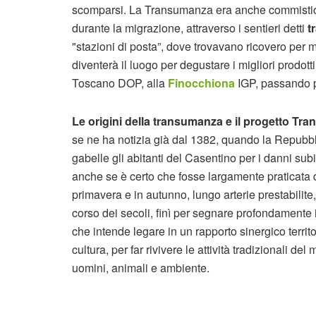
scomparsi. La Transumanza era anche commisti
durante la migrazione, attraverso i sentieri detti
t
"stazioni di posta”, dove trovavano ricovero per
diventerà il luogo per degustare i migliori prodott
Toscano DOP, alla
Finocchiona
IGP, passando p
Le origini della transumanza e il progetto T
se ne ha notizia già dal 1382, quando la Repubb
gabelle gli abitanti del Casentino per i danni sub
anche se è certo che fosse largamente praticata d
primavera e in autunno, lungo arterie prestabilite,
corso dei secoli, finì per segnare profondamente
che intende legare in un rapporto sinergico territor
cultura, per far rivivere le attività tradizionali d
uomini, animali e ambiente.