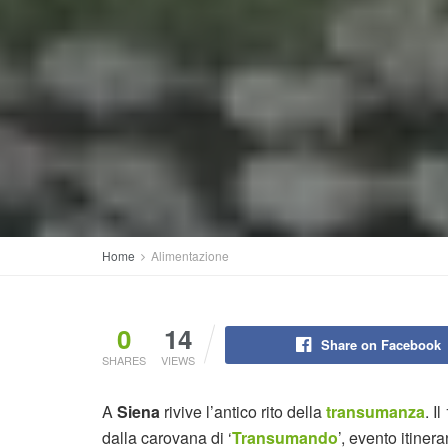
Home
Alimentazione
0
14
Share on Facebook
SHARES
VIEWS
A
Siena
rivive l’antico rito della
transumanza
. I
dalla carovana di ‘
Transumando
’, evento itiner