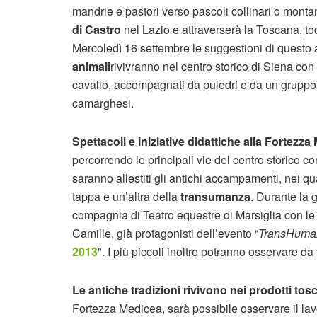
mandrie e pastori verso pascoli collinari o mont
di Castro
nel Lazio e attraverserà la Toscana, t
Mercoledì 16 settembre le suggestioni di questo 
animali
rivivranno nel centro storico di Siena co
cavallo, accompagnati da puledri e da un gruppo
camarghesi.
Spettacoli e iniziative didattiche alla Fortezz
percorrendo le principali vie del centro storico 
saranno allestiti gli antichi accampamenti, nei qua
tappa e un’altra della
transumanza
. Durante la 
compagnia di Teatro equestre di Marsiglia con le
Camille, già protagonisti dell’evento “
TransHuma
2013
". I più piccoli inoltre potranno osservare
Le antiche tradizioni rivivono nei prodotti tos
Fortezza Medicea, sarà possibile osservare il lavo