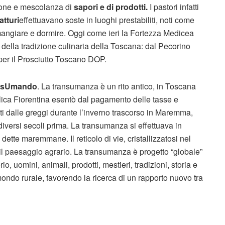
one e mescolanza di
sapori e di prodotti.
I pastori infatti
ratturi
effettuavano soste in luoghi prestabiliti, noti come
 mangiare e dormire. Oggi come ieri la Fortezza Medicea
i della tradizione culinaria della Toscana: dal Pecorino
er il Prosciutto Toscano DOP.
ransUmando
. La transumanza è un rito antico, in Toscana
lica Fiorentina esentò dal pagamento delle tasse e
iti dalle greggi durante l’inverno trascorso in Maremma,
iversi secoli prima. La transumanza si effettuava in
 dette maremmane. Il reticolo di vie, cristallizzatosi nel
 il paesaggio agrario. La transumanza è progetto “globale”
io, uomini, animali, prodotti, mestieri, tradizioni, storia e
el mondo rurale, favorendo la ricerca di un rapporto nuovo tra