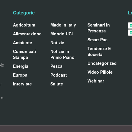
Categorie
L
Agricoltura
Made In Italy
Seminari In
Presenza
Alimentazione
Mondo UCI
Smart Pac
Ambiente
Notizie
Tendenze E
Comunicati
Notizie In
Società
Stampa
Primo Piano
Uncategorized
ole
Energia
Pesca
Video Pillole
Europa
Podcast
Webinar
Interviste
Salute
i
i e