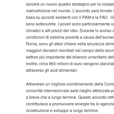
lancerà un nuovo quadro strategico per la cooper
malnutrizione nel mondo. L'accordo sarà firmato 
basa su accordi esistenti con il PAM e la FAO. O
sono sottonutrite. I poveri sono particolarmente 
climatici e alti prezzi del cibo. Durante lo scorso
condizioni di estrema povertà a causa dell'aument
Roma, sono gli attori chiave nella sicurezza ali
maggiori donatori mondiali nel campo della sicur
settore più importante del bilancio umanitario dell'
Inoltre, circa 850 milioni di euro vengono stanziat
attraverso gli aiuti alimentari.
Attraverso un migliore coordinamento della Comm
comunità internazionale sarà meglio attrezzata pe
a breve che a lungo termine. Questo accordo raffo
contribuisce a promuovere sinergie tra le agenzie, 
ricostruzione e sviluppo a lungo termine.