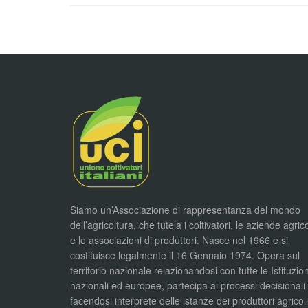
Siamo un’Associazione di rappresentanza del mondo
dell’agricoltura, che tutela i coltivatori, le aziende agric
e le associazioni di produttori. Nasce nel 1966 e si
costituisce legalmente il 16 Gennaio 1974. Opera sul
territorio nazionale relazionandosi con tutte le Istituzion
nazionali ed europee, partecipa ai processi decisionali
facendosi interprete delle istanze dei produttori agricol