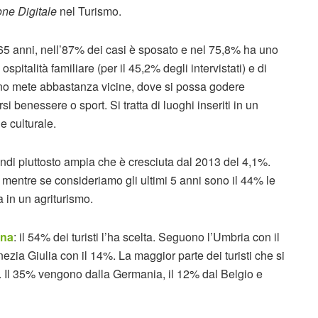
ne Digitale
nel Turismo.
i 65 anni, nell’87% dei casi è sposato e nel 75,8% ha uno
ospitalità familiare (per il 45,2% degli intervistati) e di
gono mete abbastanza vicine, dove si possa godere
i benessere o sport. Si tratta di luoghi inseriti in un
a
e culturale.
quindi piuttosto ampia che è cresciuta dal 2013 del 4,1%.
, mentre se consideriamo gli ultimi 5 anni sono il 44% le
in un agriturismo.
ana
: il 54% dei turisti l’ha scelta. Seguono l’Umbria con il
nezia Giulia con il 14%. La maggior parte dei turisti che si
7%. Il 35% vengono dalla Germania, il 12% dal Belgio e