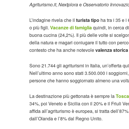
Agriturismo.it
,
Nextplora
e
Osservatorio Innovazio
L’indagine rivela che il
turista tipo
ha tra i 35 e 
o più figli.
Vacanze di famiglia
quindi, in cerca di 
buona cucina (24,2%). Il più delle volte si scel
della natura e magari coniugare il tutto con percors
contesto che ha anche notevole
valenza storic
Sono 21.744 gli agriturismi in Italia, un’offerta 
Nell’ultimo anno sono stati 3.500.000 i soggiorni
persone che hanno soggiornato almeno una volta 
La destinazione più gettonata è sempre la
Tosc
34%, poi Veneto e Sicilia con il 20% e il Friuli Ve
affida all’agriturismo è europea, si tratta dell’8
dall’Olanda e l’8% dal Regno Unito.