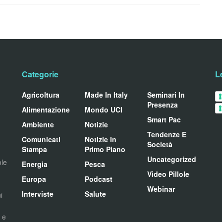
Categorie
L
Agricoltura
Made In Italy
Seminari In
Presenza
Alimentazione
Mondo UCI
Smart Pac
Ambiente
Notizie
Tendenze E
Comunicati
Notizie In
Società
Stampa
Primo Piano
Uncategorized
ole
Energia
Pesca
Video Pillole
Europa
Podcast
Webinar
Interviste
Salute
i
i e